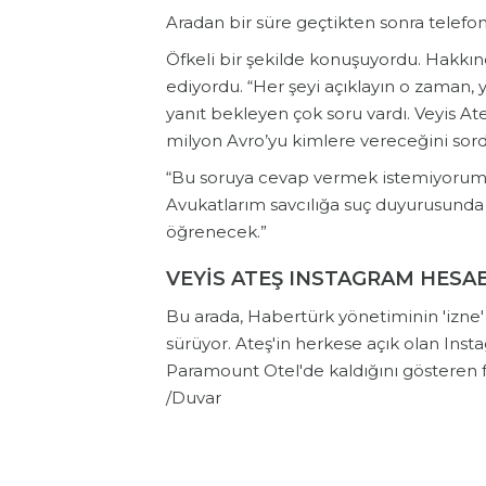
Aradan bir süre geçtikten sonra telefo
Öfkeli bir şekilde konuşuyordu. Hakkın
ediyordu. “Her şeyi açıklayın o zaman, 
yanıt bekleyen çok soru vardı. Veyis Ateş
milyon Avro’yu kimlere vereceğini sord
“Bu soruya cevap vermek istemiyorum.
Avukatlarım savcılığa suç duyurusunda
öğrenecek.”
VEYİS ATEŞ INSTAGRAM HESAB
Bu arada, Habertürk yönetiminin 'izne' g
sürüyor. Ateş'in herkese açık olan Insta
Paramount Otel'de kaldığını gösteren f
/Duvar