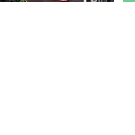
silahlı bir kişi tarafından saldırı
 İl Başkanlığı'nın da bulunduğu 7 katlı binaya
abancayla ateş etti. İhbar üzerine olay yerine polis
nanın bulunduğu sokağın çevresini güvenlik şeridiyle
 Şüpheli, içeri giren emniyet mensupları tarafından
dan yapılan açıklamada, "İzmir'de parti binamız