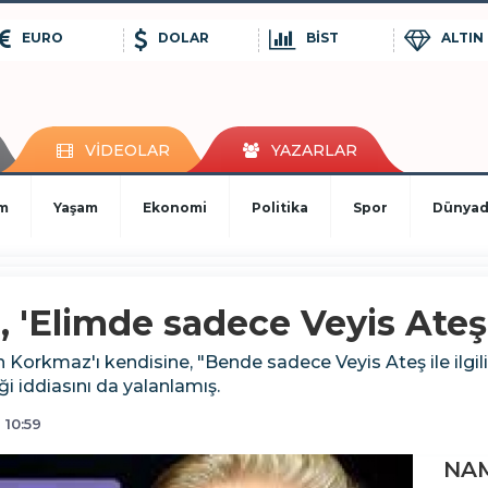
EURO
DOLAR
BİST
ALTIN
VİDEOLAR
YAZARLAR
im
Yaşam
Ekonomi
Politika
Spor
Dünya
 'Elimde sadece Veyis Ateş 
orkmaz'ı kendisine, "Bende sadece Veyis Ateş ile ilgili b
 iddiasını da yalanlamış.
 10:59
NAM