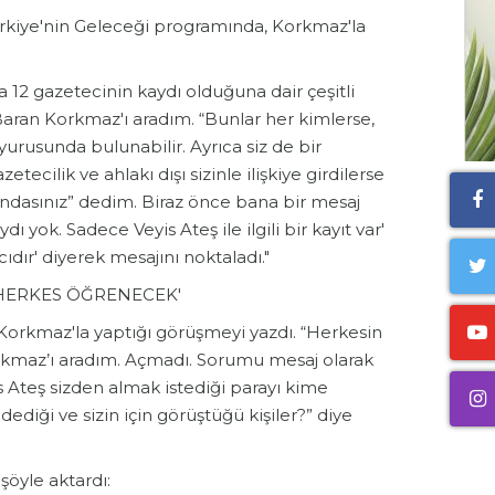
ürkiye'nin Geleceği programında, Korkmaz'la
12 gazetecinin kaydı olduğuna dair çeşitli
 Baran Korkmaz'ı aradım. “Bunlar her kimlerse,
uyurusunda bulunabilir. Ayrıca siz de bir
zetecilik ve ahlakı dışı sizinle ilişkiye girdilerse
ndasınız” dedim. Biraz önce bana bir mesaj
 yok. Sadece Veyis Ateş ile ilgili bir kayıt var'
ıdır' diyerek mesajını noktaladı."
ERKES ÖĞRENECEK'
Korkmaz'la yaptığı görüşmeyi yazdı. “Herkesin
orkmaz’ı aradım. Açmadı. Sorumu mesaj olarak
s Ateş sizden almak istediği parayı kime
dediği ve sizin için görüştüğü kişiler?” diye
şöyle aktardı: