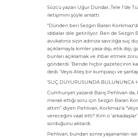
Sözcü yazarı Uğur Dündar, Tele 1'de T
iletişimini şöyle anlattı:
“Dünden beri Sezgin Baran Korkmaz'da 
iddialar dile getiriliyor. Ben de Sezgin
avukatınız sizin adınıza savcılığa suç d
açıklamayla kimler yasa dışı, etik dışı, ga
bunları açıklamak ve ihbar etmek zoru
gönderdi. ‘Bende hiçbir gazetecinin kaydı
dedi. ‘Veyis Ateş bir kumpasçı ve şantajc
'SUÇ DUYURUSUNDA BULUNUNCA H
Cumhuriyet yazardı Barış Pehlivan da, 
merak ettiği soru için Sezgin Baran K
attım” diyen Pehlivan, Korkmaz’a “Veyi
vereceğini vaat etti? Kim o ‘arkadaşlar’ 
sorduğunu aktardı.
Pehlivan, bundan sonra yaşananları ise 