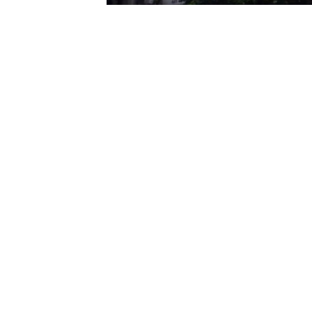
HDP'nin İzmir-Konak ilçesindeki binasına 
düzenlendi. DHA'nın haberine göre; HDP
giren kimliği belirsiz bir kişi, sokağa t
ekipleri sevk edildi. Polis ekipleri, bi
çevirdi. Yaya geçişine sokak kapatıldı.
yakalandı.
Saldırı, HDP'nin resmi Twitter hesabın