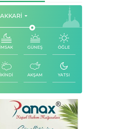
AKKARI
İMSAK
GÜNEŞ
ÖĞLE
İKİNDİ
AKŞAM
YATSI