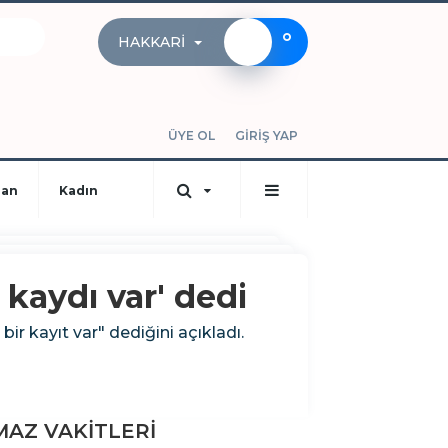
°
HAKKARI
ÜYE OL
GİRİŞ YAP
dan
Kadın
kaydı var' dedi
ir kayıt var" dediğini açıkladı.
AZ VAKİTLERİ