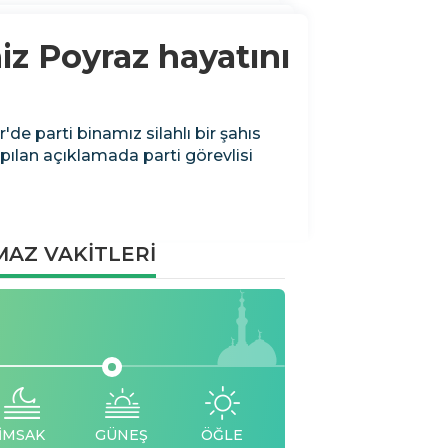
niz Poyraz hayatını
'de parti binamız silahlı bir şahıs
pılan açıklamada parti görevlisi
AZ VAKİTLERİ
İMSAK
GÜNEŞ
ÖĞLE