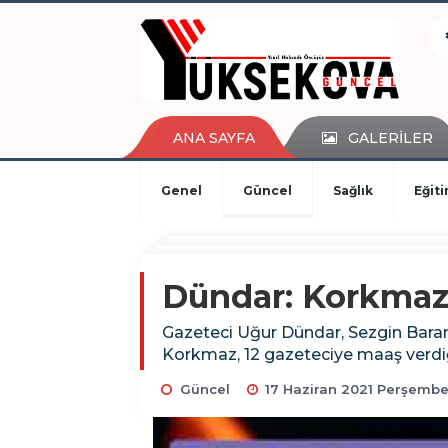
kaçak bahis
deneme bonusu
casino siteleri
canlı bahis siteleri
deneme bonusu veren siteler
ANA SAYFA
GALERİLER
bahis siteleri
porno izle
Genel
Güncel
Sağlık
Eğit
Dündar: Korkmaz,
Gazeteci Uğur Dündar, Sezgin Baran K
Korkmaz, 12 gazeteciye maaş verdiği
Güncel
17 Haziran 2021 Perşembe