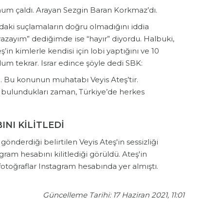
num çaldı. Arayan Sezgin Baran Korkmaz’dı.
daki suçlamaların doğru olmadığını iddia
yazayım” dediğimde ise “hayır” diyordu. Halbuki,
’in kimlerle kendisi için lobi yaptığını ve 10
um tekrar. Israr edince şöyle dedi SBK:
 Bu konunun muhatabı Veyis Ateş’tir.
 bulundukları zaman, Türkiye’de herkes
INI KİLİTLEDİ
önderdiği belirtilen Veyis Ateş'in sessizliği
gram hesabını kilitlediği görüldü. Ateş'in
otoğraflar Instagram hesabında yer almıştı.
Güncelleme Tarihi: 17 Haziran 2021, 11:01