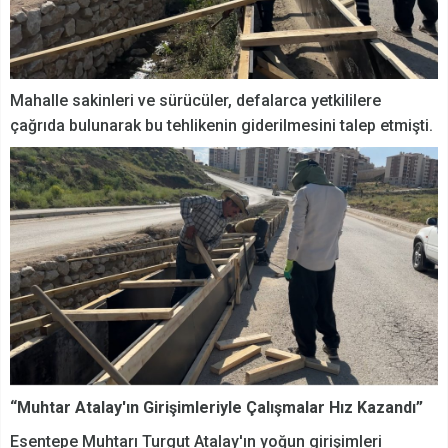
Mahalle sakinleri ve sürücüler, defalarca yetkililere
çağrıda bulunarak bu tehlikenin giderilmesini talep etmişti.
“Muhtar Atalay'ın Girişimleriyle Çalışmalar Hız Kazandı”
Esentepe Muhtarı Turgut Atalay'ın yoğun girişimleri