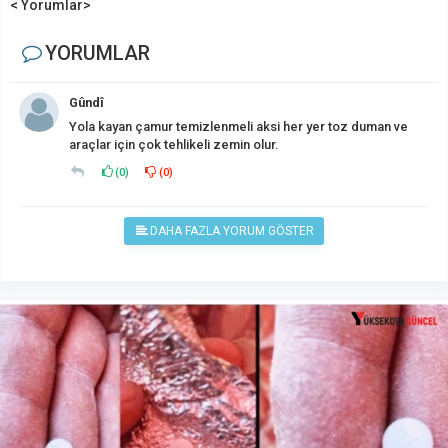
< Yorumlar>
YORUMLAR
Gûndî
Yola kayan çamur temizlenmeli aksi her yer toz duman ve
araçlar için çok tehlikeli zemin olur.
(
0
)
(
0
)
DAHA FAZLA YORUM GÖSTER