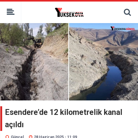
kaçak bahis
deneme bonusu
casino siteleri
canlı bahis siteleri
deneme bonusu veren siteler
bahis siteleri
porno izle
Esendere’de 12 kilometrelik kanal
açıldı
Güncel
28 Haziran 2025 - 11:09