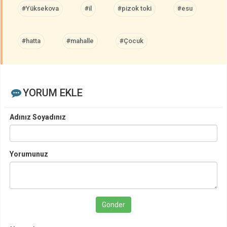
#Yüksekova
#il
#pizok toki
#esu
#hatta
#mahalle
#Çocuk
YORUM EKLE
Adınız Soyadınız
Yorumunuz
Gönder