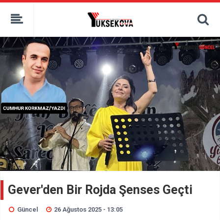
kaçak bahis
deneme bonusu
casino siteleri
canlı bahis siteleri
deneme bonusu veren siteler
bahis siteleri
porno izle
Gever'den Bir Rojda Şenses Geçti
Güncel
26 Ağustos 2025 - 13:05