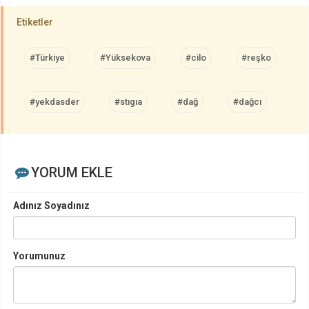
Etiketler
#Türkiye
#Yüksekova
#cilo
#reşko
#yekdasder
#stıgıa
#dağ
#dağcı
YORUM EKLE
Adınız Soyadınız
Yorumunuz