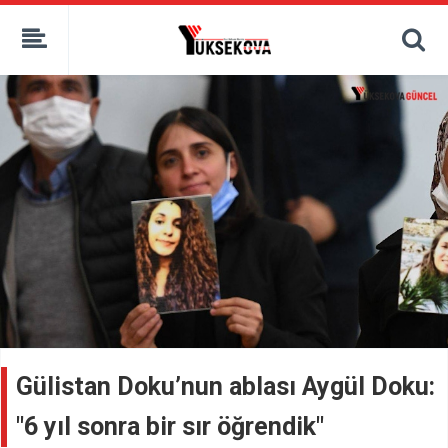
kaçak bahis
deneme bonusu
casino siteleri
canlı bahis siteleri
deneme bonusu veren siteler
bahis siteleri
porno izle
Gülistan Doku’nun ablası Aygül Doku:
"6 yıl sonra bir sır öğrendik"