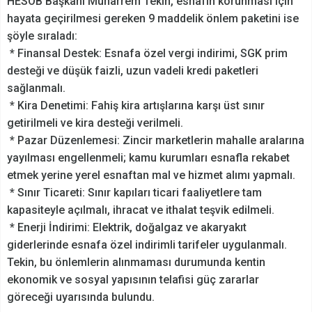
HESOB Başkanı Muharrem Tekin, esnafın korunması için
hayata geçirilmesi gereken 9 maddelik önlem paketini ise
şöyle sıraladı:
* Finansal Destek: Esnafa özel vergi indirimi, SGK prim
desteği ve düşük faizli, uzun vadeli kredi paketleri
sağlanmalı.
* Kira Denetimi: Fahiş kira artışlarına karşı üst sınır
getirilmeli ve kira desteği verilmeli.
* Pazar Düzenlemesi: Zincir marketlerin mahalle aralarına
yayılması engellenmeli; kamu kurumları esnafla rekabet
etmek yerine yerel esnaftan mal ve hizmet alımı yapmalı.
* Sınır Ticareti: Sınır kapıları ticari faaliyetlere tam
kapasiteyle açılmalı, ihracat ve ithalat teşvik edilmeli.
* Enerji İndirimi: Elektrik, doğalgaz ve akaryakıt
giderlerinde esnafa özel indirimli tarifeler uygulanmalı.
Tekin, bu önlemlerin alınmaması durumunda kentin
ekonomik ve sosyal yapısının telafisi güç zararlar
göreceği uyarısında bulundu.