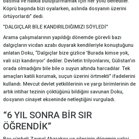
basınla ve halkla buluşturmamak için her yolu denediler.
Köprü başında bizi oyalarken, aslında dosyanın üzerini
örtüyorlardı” dedi.
"DALGIÇLAR BİLE KANDIRILDIĞIMIZI SÖYLEDİ"
Arama çalışmalarının yapıldığı dönemde görevli bazı
dalgıçların vicdan azabı duyarak kendileriyle konuştuğunu
anlatan Doku, “Dalgıçlar bize gizlice 'Burada kimse yok,
vali sizi kandırıyor' dediler. Devletin trilyonlarını, Gülistan’ın
orada olmadığını bile bile o suyun altında harcadılar. Tek
amaçları katili korumak, suçun üzerini örtmekti” ifadelerini
kullandı. Mevcut devlet yetkililerinin ve yargı birimlerinin de
artık intihar tezinin çöktüğünü bildiğini savunan Doku,
dosyanın cinayet ekseninde netleştiğini vurguladı.
“6 YIL SONRA BİR SIR
ÖĞRENDİK”
Baş şüpheli Zaynal Abarakov ve ailesinin dönemin valisi