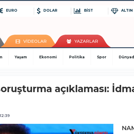
EURO
DOLAR
BİST
ALTIN
VİDEOLAR
YAZARLAR
im
Yaşam
Ekonomi
Politika
Spor
Dünya
ruşturma açıklaması: İdmanl
12:39
NAM