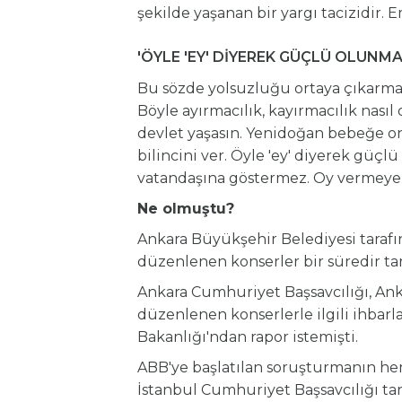
şekilde yaşanan bir yargı tacizidir. E
'ÖYLE 'EY' DİYEREK GÜÇLÜ OLUNMA
Bu sözde yolsuzluğu ortaya çıkarmay
Böyle ayırmacılık, kayırmacılık nasıl
devlet yaşasın. Yenidoğan bebeğe on
bilincini ver. Öyle 'ey' diyerek gü
vatandaşına göstermez. Oy vermeyen
Ne olmuştu?
Ankara Büyükşehir Belediyesi tarafı
düzenlenen konserler bir süredir tar
Ankara Cumhuriyet Başsavcılığı, Ank
düzenlenen konserlerle ilgili ihbarla
Bakanlığı'ndan rapor istemişti.
ABB'ye başlatılan soruşturmanın heme
İstanbul Cumhuriyet Başsavcılığı ta