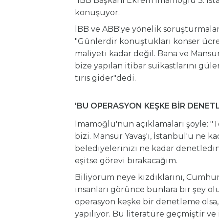
İBB Başkanı Ekrem İmamoğlu 3. İstan
konuşuyor.
İBB ve ABB'ye yönelik soruşturmal
"Günlerdir konuştukları konser ücre
maliyeti kadar değil. Bana ve Mansur
bize yapılan itibar suikastlarını güle
tırıs gider"dedi.
'BU OPERASYON KEŞKE BİR DENET
İmamoğlu'nun açıklamaları şöyle: "
bizi. Mansur Yavaş'ı, İstanbul'u ne k
belediyelerinizi ne kadar denetledini
eşitse görevi bırakacağım.
Biliyorum neye kızdıklarını, Cumhur
insanları görünce bunlara bir şey ol
operasyon keşke bir denetleme olsa
yapılıyor. Bu literatüre geçmiştir 