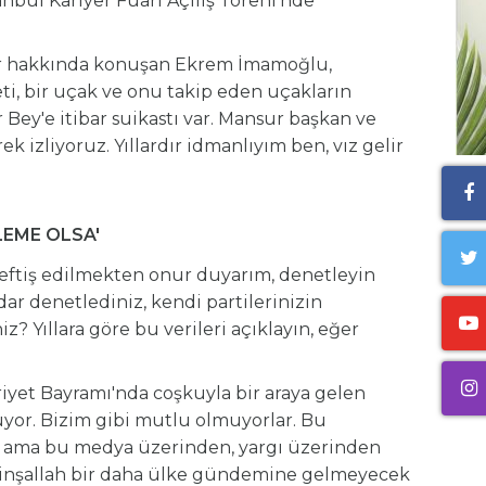
bul Kariyer Fuarı Açılış Töreni'nde
ar hakkında konuşan Ekrem İmamoğlu,
ti, bir uçak ve onu takip eden uçakların
 Bey'e itibar suikastı var. Mansur başkan ve
rek izliyoruz. Yıllardır idmanlıyım ben, vız gelir
LEME OLSA'
Teftiş edilmekten onur duyarım, denetleyin
adar denetlediniz, kendi partilerinizin
z? Yıllara göre bu verileri açıklayın, eğer
iyet Bayramı'nda coşkuyla bir araya gelen
uyor. Bizim gibi mutlu olmuyorlar. Bu
, ama bu medya üzerinden, yargı üzerinden
ve inşallah bir daha ülke gündemine gelmeyecek