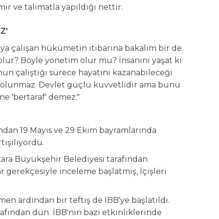
mir ve talimatla yapıldığı nettir.
Z'
a çalışan hükümetin itibarına bakalım bir de.
 olur? Böyle yönetim olur mu? İnsanını yaşat ki
un çalıştığı sürece hayatını kazanabileceği
çlü olunmaz. Devlet güçlü kuvvetlidir ama bunu
e 'bertaraf' demez."
ndan 19 Mayıs ve 29 Ekim bayramlarında
tışılıyordu.
ara Büyükşehir Belediyesi tarafından
r gerekçesiyle inceleme başlatmış, İçişleri
n ardından bir teftiş de İBB'ye başlatıldı.
rafından dün İBB'nin bazı etkinliklerinde