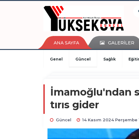
kaçak bahis
deneme bonusu
casino siteleri
canlı bahis siteleri
deneme bonusu veren siteler
ANA SAYFA
GALERİLER
bahis siteleri
porno izle
Genel
Güncel
Sağlık
Eğit
İmamoğlu'ndan so
tırıs gider
Güncel
14 Kasım 2024 Perşembe 