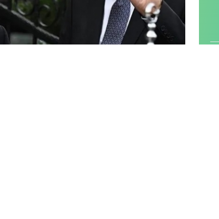
 resmi ziyarette bulunan Katar Emiri Şeyh Temim
tler arası görüşmenin ardından saat 18.00'de
Genel Başkanı Devlet
Bahçeli
ile görüşecek.
 durduğuna dair açıklamaları sonrasında AKP Genel
ip Erdoğan'dan net bir mesaj gelmemişti.
elere göre iki lider arasında bir kriz yok.
rısına dair devletin farklı organları ile istişare
niş kamuoyu araştırmasını beklediği ifade ediliyor.