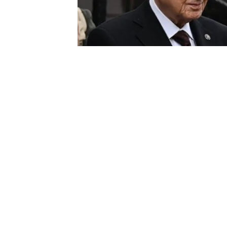
Cumhurbaşkanı
Erdoğan
, Türkiye'ye
Bin Hamad El Sani ile baş başa ve heye
Cumhurbaşkanlığı Külliyesi'nde MHP 
Bahçeli'nin Öcalan çıkışının arkasında
Başkanı ve Cumhurbaşkanı Recep Tayy
İktidar kanadından yapılan değerlendirm
Cumhurbaşkanı Erdoğan’ın Bahçeli’nin çağ
yaptığı, ayrıca partisince yaptırılan ge