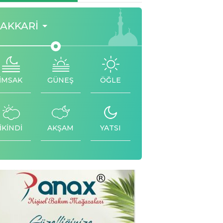
AKKARI
İMSAK
GÜNEŞ
ÖĞLE
İKİNDİ
AKŞAM
YATSI