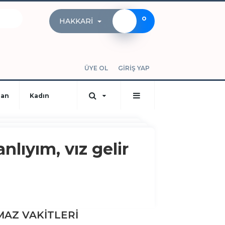
°
HAKKARI
ÜYE OL
GİRİŞ YAP
dan
Kadın
ıyım, vız gelir
AZ VAKİTLERİ