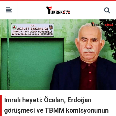
kaçak bahis
deneme bonusu
casino siteleri
canlı bahis siteleri
deneme bonusu veren siteler
bahis siteleri
porno izle
İmralı heyeti: Öcalan, Erdoğan
görüşmesi ve TBMM komisyonunun