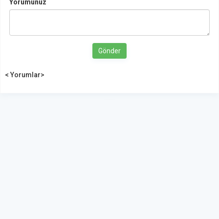
Yorumunuz
Gönder
< Yorumlar>
YUKARI ÇIK
Yazılım:
TE Bilişim
Yüksekova Güncel - Tüm hakları saklıdır.
Copyright © 2026