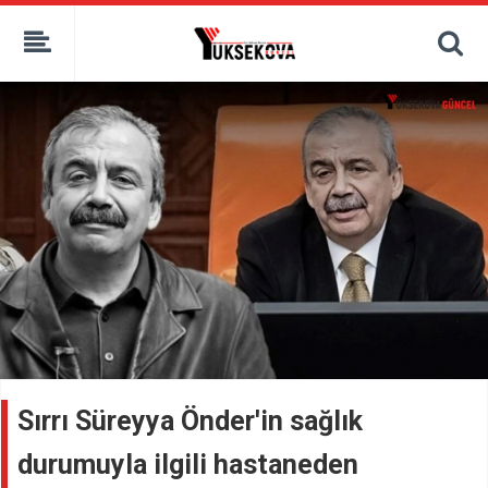
kaçak bahis
deneme bonusu
casino siteleri
canlı bahis siteleri
deneme bonusu veren siteler
bahis siteleri
porno izle
Sırrı Süreyya Önder'in sağlık
durumuyla ilgili hastaneden