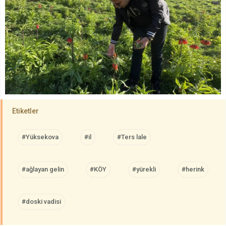
Etiketler
#Yüksekova
#il
#Ters lale
#ağlayan gelin
#KÖY
#yürekli
#herink
#doski vadisi