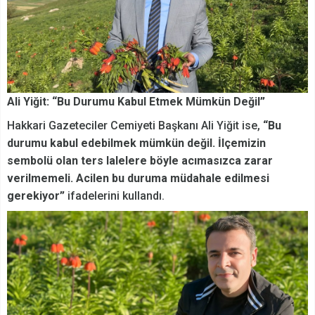
Ali Yiğit: “Bu Durumu Kabul Etmek Mümkün Değil”
Hakkari Gazeteciler Cemiyeti Başkanı Ali Yiğit ise,
“Bu
durumu kabul edebilmek mümkün değil. İlçemizin
sembolü olan ters lalelere böyle acımasızca zarar
verilmemeli. Acilen bu duruma müdahale edilmesi
gerekiyor”
ifadelerini kullandı.