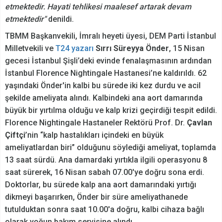
etmektedir. Hayati tehlikesi maalesef artarak devam
etmektedir"
denildi.
TBMM Başkanvekili, İmralı heyeti üyesi, DEM Parti İstanbul
Milletvekili ve
T24 yazarı
Sırrı Süreyya Önder
, 15 Nisan
gecesi İstanbul Şişli’deki evinde fenalaşmasının ardından
İstanbul Florence Nightingale Hastanesi’ne kaldırıldı. 62
yaşındaki Önder'in kalbi bu sürede iki kez durdu ve acil
şekilde ameliyata alındı. Kalbindeki ana aort damarında
büyük bir yırtılma olduğu ve kalp krizi geçirdiği tespit edildi.
Florence Nightingale Hastaneler Rektörü Prof. Dr.
Çavlan
Çiftçi
’nin “kalp hastalıkları içindeki en büyük
ameliyatlardan biri” olduğunu söylediği ameliyat, toplamda
13 saat sürdü. Ana damardaki yırtıkla ilgili operasyonu 8
saat sürerek, 16 Nisan sabah 07.00'ye doğru sona erdi.
Doktorlar, bu sürede kalp ana aort damarındaki yırtığı
dikmeyi başarırken, Önder bir süre ameliyathanede
tutulduktan sonra saat 10.00'a doğru, kalbi cihaza bağlı
olarak yoğun bakım servisine alındı.