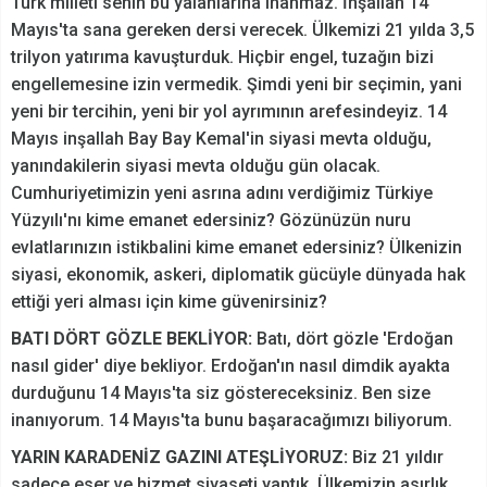
Türk milleti senin bu yalanlarına inanmaz. İnşallah 14
Mayıs'ta sana gereken dersi verecek. Ülkemizi 21 yılda 3,5
trilyon yatırıma kavuşturduk. Hiçbir engel, tuzağın bizi
engellemesine izin vermedik. Şimdi yeni bir seçimin, yani
yeni bir tercihin, yeni bir yol ayrımının arefesindeyiz. 14
Mayıs inşallah Bay Bay Kemal'in siyasi mevta olduğu,
yanındakilerin siyasi mevta olduğu gün olacak.
Cumhuriyetimizin yeni asrına adını verdiğimiz Türkiye
Yüzyılı'nı kime emanet edersiniz? Gözünüzün nuru
evlatlarınızın istikbalini kime emanet edersiniz? Ülkenizin
siyasi, ekonomik, askeri, diplomatik gücüyle dünyada hak
ettiği yeri alması için kime güvenirsiniz?
BATI DÖRT GÖZLE BEKLİYOR:
Batı, dört gözle 'Erdoğan
nasıl gider' diye bekliyor. Erdoğan'ın nasıl dimdik ayakta
durduğunu 14 Mayıs'ta siz göstereceksiniz. Ben size
inanıyorum. 14 Mayıs'ta bunu başaracağımızı biliyorum.
YARIN KARADENİZ GAZINI ATEŞLİYORUZ:
Biz 21 yıldır
sadece eser ve hizmet siyaseti yaptık. Ülkemizin asırlık