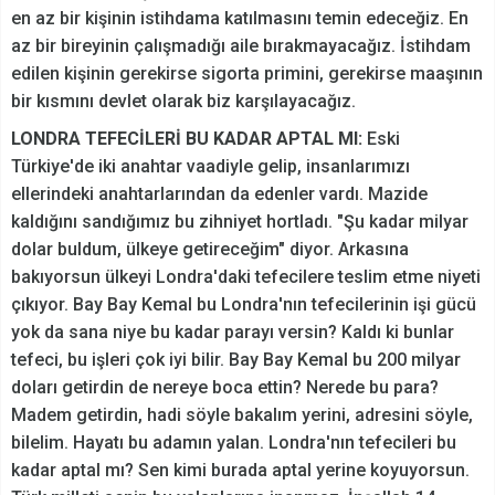
en az bir kişinin istihdama katılmasını temin edeceğiz. En
az bir bireyinin çalışmadığı aile bırakmayacağız. İstihdam
edilen kişinin gerekirse sigorta primini, gerekirse maaşının
bir kısmını devlet olarak biz karşılayacağız.
LONDRA TEFECİLERİ BU KADAR APTAL MI:
Eski
Türkiye'de iki anahtar vaadiyle gelip, insanlarımızı
ellerindeki anahtarlarından da edenler vardı. Mazide
kaldığını sandığımız bu zihniyet hortladı. "Şu kadar milyar
dolar buldum, ülkeye getireceğim" diyor. Arkasına
bakıyorsun ülkeyi Londra'daki tefecilere teslim etme niyeti
çıkıyor. Bay Bay Kemal bu Londra'nın tefecilerinin işi gücü
yok da sana niye bu kadar parayı versin? Kaldı ki bunlar
tefeci, bu işleri çok iyi bilir. Bay Bay Kemal bu 200 milyar
doları getirdin de nereye boca ettin? Nerede bu para?
Madem getirdin, hadi söyle bakalım yerini, adresini söyle,
bilelim. Hayatı bu adamın yalan. Londra'nın tefecileri bu
kadar aptal mı? Sen kimi burada aptal yerine koyuyorsun.