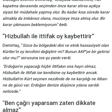
kapatma davasında seçimden önce karar alırsa açıkça
siyasi bir müdahale yapmış olur. Bu kadar kısa sürede karar
almakla da imkânsız olana, mucizeye imza atmış olur. Bir
karar çıkmasını beklemiyorum”
dedi.
“Hizbullah ile ittifak oy kaybettirir”
Demirtaş, “
Sizce bu bölgedeki dini ve etnik hassasiyeti olan
Kürtler’in oy tercihini değiştirir mi? Bunun AKP’ye bir getirisi
olur mu?” s
orusuna ise şu yanıtı verdi:
“Erdoğan'ın yapacağı hiçbir ittifakın ona hayrı olmaz,
Hizbullah ile ittifak ise kendisine oy kaybettirir ancak.
Hizbullah'ın Kürt seçmen nezdinde de ne karşılığı ne itibarı
ne de gücü var. Erdoğan denize düşünce yılana sarıldı
neticede.”
"Ben çağrı yaparsam zaten dikkate
almaz”