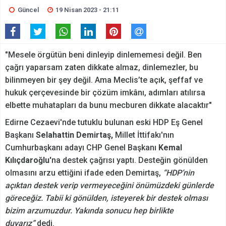
Güncel
19 Nisan 2023 - 21:11
"Mesele örgütün beni dinleyip dinlememesi değil. Ben
çağrı yaparsam zaten dikkate almaz, dinlemezler, bu
bilinmeyen bir şey değil. Ama Meclis’te açık, şeffaf ve
hukuk çerçevesinde bir çözüm imkânı, adımları atılırsa
elbette muhatapları da bunu mecburen dikkate alacaktır"
Edirne Cezaevi'nde tutuklu bulunan eski HDP Eş Genel
Başkanı
Selahattin Demirtaş,
Millet İttifakı'nın
Cumhurbaşkanı adayı CHP Genel Başkanı
Kemal
Kılıçdaroğlu'
na destek çağrısı yaptı. Desteğin gönülden
olmasını arzu ettiğini ifade eden Demirtaş,
“HDP’nin
açıktan destek verip vermeyeceğini önümüzdeki günlerde
göreceğiz. Tabii ki gönülden, isteyerek bir destek olması
bizim arzumuzdur. Yakında sonucu hep birlikte
duyarız”
dedi.