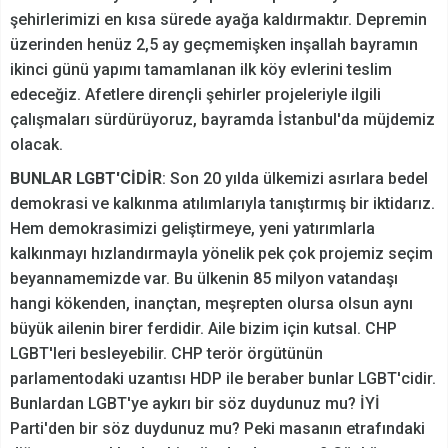
şehirlerimizi en kısa sürede ayağa kaldırmaktır. Depremin
üzerinden henüz 2,5 ay geçmemişken inşallah bayramın
ikinci günü yapımı tamamlanan ilk köy evlerini teslim
edeceğiz. Afetlere dirençli şehirler projeleriyle ilgili
çalışmaları sürdürüyoruz, bayramda İstanbul'da müjdemiz
olacak.
BUNLAR LGBT'CİDİR
: Son 20 yılda ülkemizi asırlara bedel
demokrasi ve kalkınma atılımlarıyla tanıştırmış bir iktidarız.
Hem demokrasimizi geliştirmeye, yeni yatırımlarla
kalkınmayı hızlandırmayla yönelik pek çok projemiz seçim
beyannamemizde var. Bu ülkenin 85 milyon vatandaşı
hangi kökenden, inançtan, meşrepten olursa olsun aynı
büyük ailenin birer ferdidir. Aile bizim için kutsal. CHP
LGBT'leri besleyebilir. CHP terör örgütünün
parlamentodaki uzantısı HDP ile beraber bunlar LGBT'cidir.
Bunlardan LGBT'ye aykırı bir söz duydunuz mu? İYİ
Parti'den bir söz duydunuz mu? Peki masanın etrafındaki