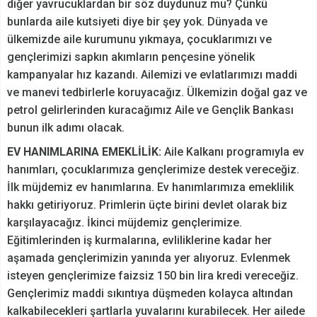
diğer yavrucuklardan bir söz duydunuz mu? Çünkü
bunlarda aile kutsiyeti diye bir şey yok. Dünyada ve
ülkemizde aile kurumunu yıkmaya, çocuklarımızı ve
gençlerimizi sapkın akımların pençesine yönelik
kampanyalar hız kazandı. Ailemizi ve evlatlarımızı maddi
ve manevi tedbirlerle koruyacağız. Ülkemizin doğal gaz ve
petrol gelirlerinden kuracağımız Aile ve Gençlik Bankası
bunun ilk adımı olacak.
EV HANIMLARINA EMEKLİLİK:
Aile Kalkanı programıyla ev
hanımları, çocuklarımıza gençlerimize destek vereceğiz.
İlk müjdemiz ev hanımlarına. Ev hanımlarımıza emeklilik
hakkı getiriyoruz. Primlerin üçte birini devlet olarak biz
karşılayacağız. İkinci müjdemiz gençlerimize.
Eğitimlerinden iş kurmalarına, evliliklerine kadar her
aşamada gençlerimizin yanında yer alıyoruz. Evlenmek
isteyen gençlerimize faizsiz 150 bin lira kredi vereceğiz.
Gençlerimiz maddi sıkıntıya düşmeden kolayca altından
kalkabilecekleri şartlarla yuvalarını kurabilecek. Her ailede