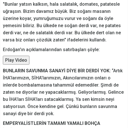
"Bunlar yatsın kalksın, hala salatalık, domates, patatesle
uğraşsın. Bizim davamız büyük. Biz soğanı masanın
üzerine koyar, yumruğumuzu vurur ve soğanı da öyle
yemesini biliriz. Bu ülkede ne soğan derdi var, ne patates
derdi var, ne de salatalık derdi var. Bu ülkede dert olan ne
varsa biz onları çözdük zaten" ifadelerini kullandı.
Erdoğan'ın açıklamalarından satırbaşları şöyle:
Play Video
BUNLARIN SAVUNMA SANAYİ DİYE BİR DERDİ YOK:
“Artık
İHA’larımızın, SİHA’larımızın, Akıncılarımızın onları o
inlerde bombalamasına tahammül edemediler. Şimdi de
zaten ne diyorlar ne yapacaklarmış. Geliyorlarmış. Gelince
bu İHA’ları SİHA’ları satacaklarmış. Ya sen kimsin neyi
satıyorsun. Önce kendine gel. Çünkü bunların savunma
sanayi diye bir derdi yok.
EMPERYALİSTLERİN TAMAMI YAMALI BOHÇA