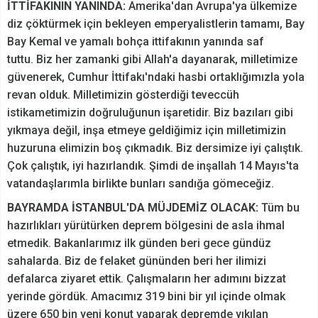
İTTİFAKININ YANINDA:
Amerika'dan Avrupa'ya ülkemize
diz çöktürmek için bekleyen emperyalistlerin tamamı, Bay
Bay Kemal ve yamalı bohça ittifakının yanında saf
tuttu. Biz her zamanki gibi Allah'a dayanarak, milletimize
güvenerek, Cumhur İttifakı'ndaki hasbi ortaklığımızla yola
revan olduk. Milletimizin gösterdiği teveccüh
istikametimizin doğruluğunun işaretidir. Biz bazıları gibi
yıkmaya değil, inşa etmeye geldiğimiz için milletimizin
huzuruna elimizin boş çıkmadık. Biz dersimize iyi çalıştık.
Çok çalıştık, iyi hazırlandık. Şimdi de inşallah 14 Mayıs'ta
vatandaşlarımla birlikte bunları sandığa gömeceğiz.
BAYRAMDA İSTANBUL'DA MÜJDEMİZ OLACAK:
Tüm bu
hazırlıkları yürütürken deprem bölgesini de asla ihmal
etmedik. Bakanlarımız ilk günden beri gece gündüz
sahalarda. Biz de felaket gününden beri her ilimizi
defalarca ziyaret ettik. Çalışmaların her adımını bizzat
yerinde gördük. Amacımız 319 bini bir yıl içinde olmak
üzere 650 bin yeni konut yaparak depremde yıkılan