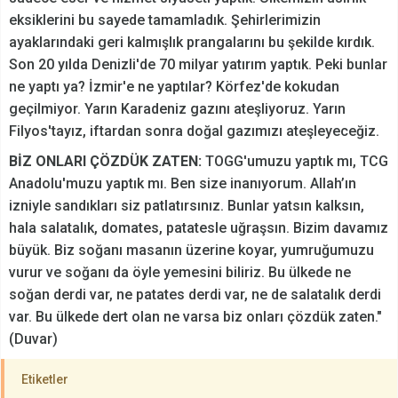
eksiklerini bu sayede tamamladık. Şehirlerimizin
ayaklarındaki geri kalmışlık prangalarını bu şekilde kırdık.
Son 20 yılda Denizli'de 70 milyar yatırım yaptık. Peki bunlar
ne yaptı ya? İzmir'e ne yaptılar? Körfez'de kokudan
geçilmiyor. Yarın Karadeniz gazını ateşliyoruz. Yarın
Filyos'tayız, iftardan sonra doğal gazımızı ateşleyeceğiz.
BİZ ONLARI ÇÖZDÜK ZATEN:
TOGG'umuzu yaptık mı, TCG
Anadolu'muzu yaptık mı. Ben size inanıyorum. Allah’ın
izniyle sandıkları siz patlatırsınız. Bunlar yatsın kalksın,
hala salatalık, domates, patatesle uğraşsın. Bizim davamız
büyük. Biz soğanı masanın üzerine koyar, yumruğumuzu
vurur ve soğanı da öyle yemesini biliriz. Bu ülkede ne
soğan derdi var, ne patates derdi var, ne de salatalık derdi
var. Bu ülkede dert olan ne varsa biz onları çözdük zaten."
(Duvar)
Etiketler