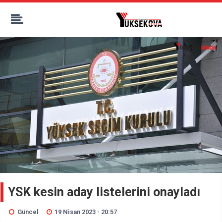
kaçak bahis
deneme bonusu
casino siteleri
canlı bahis siteleri
deneme bonusu veren siteler
bahis siteleri
porno izle
YSK kesin aday listelerini onayladı
Güncel
19 Nisan 2023 - 20:57