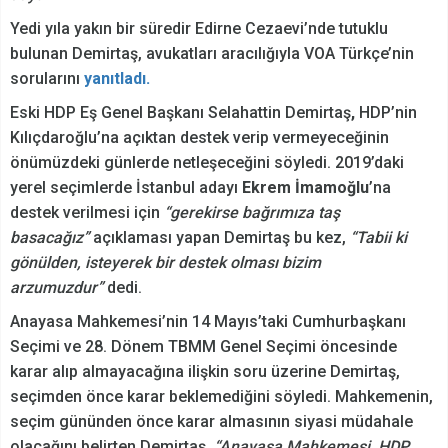
Yedi yıla yakın bir süredir Edirne Cezaevi’nde tutuklu
bulunan Demirtaş, avukatları aracılığıyla VOA Türkçe’nin
sorularını
yanıtladı.
Eski HDP Eş Genel Başkanı Selahattin Demirtaş
,
HDP’nin
Kılıçdaroğlu’na açıktan destek verip vermeyeceğinin
önümüzdeki günlerde netleşeceğini söyledi. 2019’daki
yerel seçimlerde İstanbul adayı
Ekrem İmamoğlu
’na
destek verilmesi için
“gerekirse bağrımıza taş
basacağız”
açıklaması yapan Demirtaş bu kez,
“Tabii ki
gönülden, isteyerek bir destek olması bizim
arzumuzdur”
dedi.
Anayasa Mahkemesi’nin 14 Mayıs’taki Cumhurbaşkanı
Seçimi ve 28. Dönem TBMM Genel Seçimi öncesinde
karar alıp almayacağına ilişkin soru üzerine Demirtaş,
seçimden önce karar beklemediğini söyledi. Mahkemenin,
seçim gününden önce karar almasının siyasi müdahale
olacağını belirten Demirtaş,
“Anayasa Mahkemesi, HDP