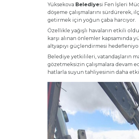
Yüksekova
Belediye
si Fen İşleri M
döşeme çalışmalarını sürdürerek, ilç
getirmek için yoğun çaba harcıyor.
Özellikle yağışlı havaların etkili o
karşı alınan önlemler kapsamında yü
altyapıyı güçlendirmesi hedefleniyor
Belediye yetkilileri, vatandaşların
gözetmeksizin çalışmalara devam ed
hatlarla suyun tahliyesinin daha etkin