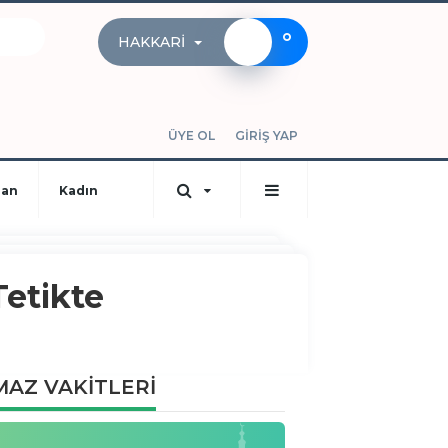
°
HAKKARI
ÜYE OL
GİRİŞ YAP
dan
Kadın
Tetikte
AZ VAKİTLERİ