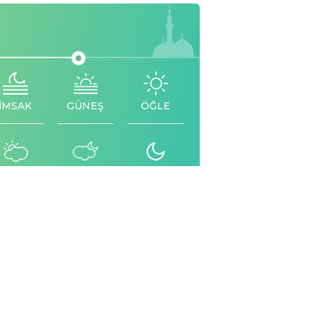
İMSAK
GÜNEŞ
ÖĞLE
İKİNDİ
AKŞAM
YATSI