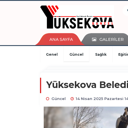
kaçak bahis
deneme bonusu
casino siteleri
canlı bahis siteleri
deneme bonusu veren siteler
ANA SAYFA
GALERİLER
bahis siteleri
porno izle
Genel
Güncel
Sağlık
Eğit
Yüksekova Belediy
Güncel
14 Nisan 2025 Pazartesi 1