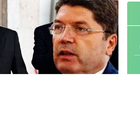
Kılıç Koçyiğit
, DEM Parti heyetinin, yeni
çözüm