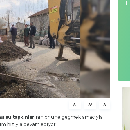
H
ası
su taşkınları
nın önüne geçmek amacıyla
üm hızıyla devam ediyor.