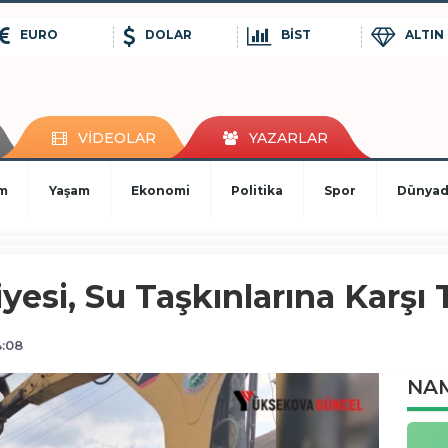
EURO
DOLAR
BİST
ALTIN
VİDEOLAR
YAZARLAR
im
Yaşam
Ekonomi
Politika
Spor
Dünya
esi, Su Taşkınlarına Karşı 
4:08
NAM