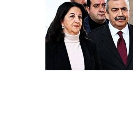
DEM Parti
Grup Başkanvekili
Gülistan 