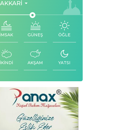
AKKARI
İMSAK
GÜNEŞ
ÖĞLE
İKİNDİ
AKŞAM
YATSI