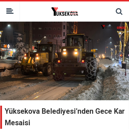
kaçak bahis
deneme bonusu
casino siteleri
canlı bahis siteleri
deneme bonusu veren siteler
bahis siteleri
porno izle
Yüksekova Belediyesi’nden Gece Kar
Mesaisi