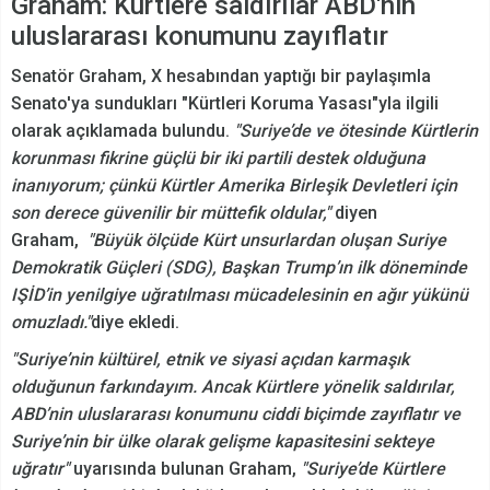
Graham: Kürtlere saldırılar ABD'nin
uluslararası konumunu zayıflatır
Senatör Graham, X hesabından yaptığı bir paylaşımla
Senato'ya sundukları "Kürtleri Koruma Yasası"yla ilgili
olarak açıklamada bulundu.
"Suriye’de ve ötesinde Kürtlerin
korunması fikrine güçlü bir iki partili destek olduğuna
inanıyorum; çünkü Kürtler Amerika Birleşik Devletleri için
son derece güvenilir bir müttefik oldular,"
diyen
Graham,
"Büyük ölçüde Kürt unsurlardan oluşan Suriye
Demokratik Güçleri (SDG), Başkan Trump’ın ilk döneminde
IŞİD’in yenilgiye uğratılması mücadelesinin en ağır yükünü
omuzladı."
diye ekledi.
"Suriye’nin kültürel, etnik ve siyasi açıdan karmaşık
olduğunun farkındayım. Ancak Kürtlere yönelik saldırılar,
ABD’nin uluslararası konumunu ciddi biçimde zayıflatır ve
Suriye’nin bir ülke olarak gelişme kapasitesini sekteye
uğratır"
uyarısında bulunan Graham,
"Suriye’de Kürtlere