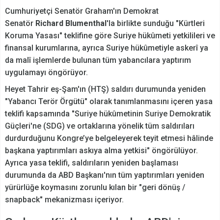
Cumhuriyetçi Senatör Graham'ın Demokrat
Senatör
Richard Blumenthal
'la birlikte sunduğu "Kürtleri
Koruma Yasası" teklifine göre Suriye hükûmeti yetkilileri ve
finansal kurumlarına, ayrıca Suriye hükûmetiyle askerî ya
da malî işlemlerde bulunan tüm yabancılara yaptırım
uygulamayı öngörüyor.
Heyet Tahrir eş-Şam'ın (HTŞ) saldırı durumunda yeniden
"Yabancı Terör Örgütü" olarak tanımlanmasını içeren yasa
teklifi kapsamında "Suriye hükûmetinin Suriye Demokratik
Güçleri'ne (SDG) ve ortaklarına yönelik tüm saldırıları
durdurduğunu Kongre’ye belgeleyerek teyit etmesi hâlinde
başkana yaptırımları askıya alma yetkisi" öngörülüyor.
Ayrıca yasa teklifi, saldırıların yeniden başlaması
durumunda da ABD Başkanı'nın tüm yaptırımları yeniden
yürürlüğe koymasını zorunlu kılan bir "geri dönüş /
snapback" mekanizması içeriyor.