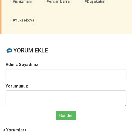
#iş uzmanı
#ercan bafra
#Duşakabin
#Yüksekova
YORUM EKLE
Adınız Soyadınız
Yorumunuz
Gönder
< Yorumlar>