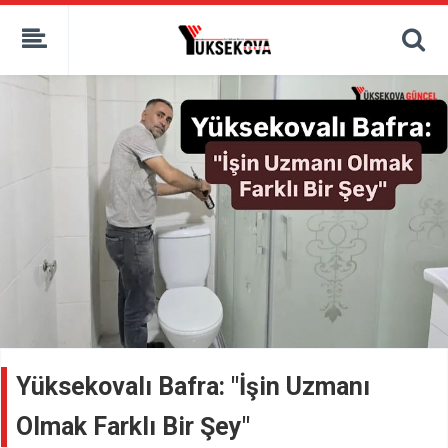
kaçak bahis
deneme bonusu
casino siteleri
canlı bahis siteleri
deneme bonusu veren siteler
bahis siteleri
porno izle
Yüksekovalı Bafra: "İşin Uzmanı
Olmak Farklı Bir Şey"