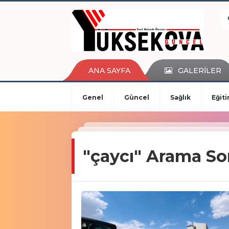
kaçak bahis
deneme bonusu
casino siteleri
canlı bahis siteleri
deneme bonusu veren siteler
ANA SAYFA
GALERİLER
bahis siteleri
porno izle
Genel
Güncel
Sağlık
Eğit
"çaycı" Arama So