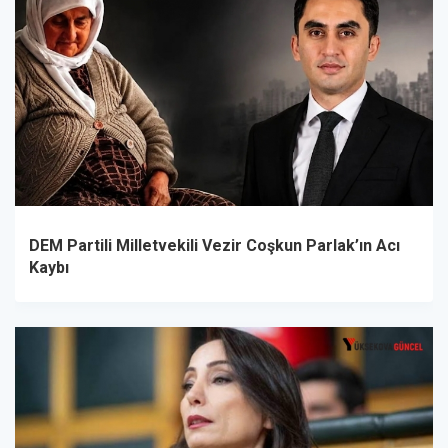
DEM Partili Milletvekili Vezir Coşkun Parlak’ın Acı
Kaybı