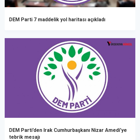
DEM Parti 7 maddelik yol haritası açıkladı
DEM Parti’den Irak Cumhurbaşkanı Nizar Amedi’ye
tebrik mesajı