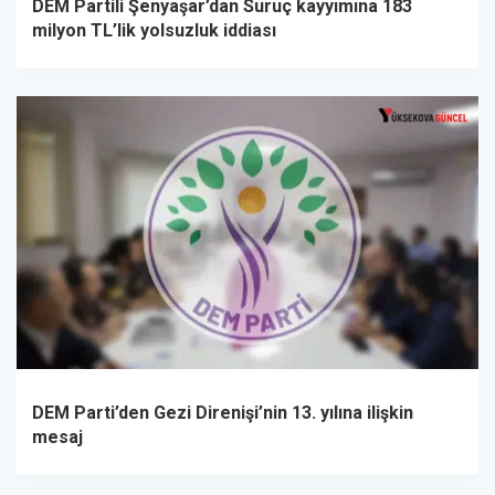
DEM Partili Şenyaşar’dan Suruç kayyımına 183
milyon TL’lik yolsuzluk iddiası
DEM Parti’den Gezi Direnişi’nin 13. yılına ilişkin
mesaj