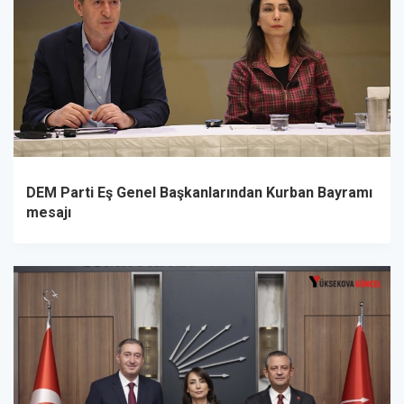
DEM Parti Eş Genel Başkanlarından Kurban Bayramı
mesajı