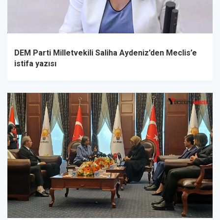
DEM Parti Milletvekili Saliha Aydeniz’den Meclis’e
istifa yazısı