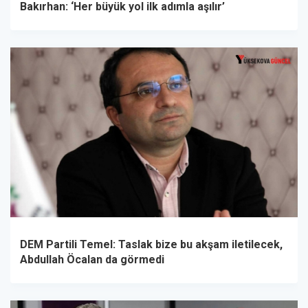
Bakırhan: ‘Her büyük yol ilk adımla aşılır’
DEM Partili Temel: Taslak bize bu akşam iletilecek,
Abdullah Öcalan da görmedi