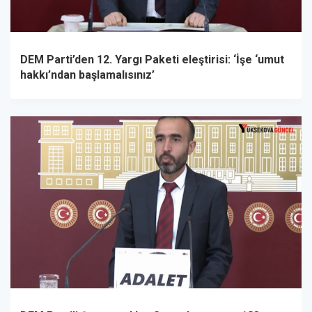
DEM Parti’den 12. Yargı Paketi eleştirisi: ‘İşe ‘umut
hakkı’ndan başlamalısınız’