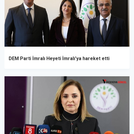
DEM Parti İmralı Heyeti İmralı’ya hareket etti