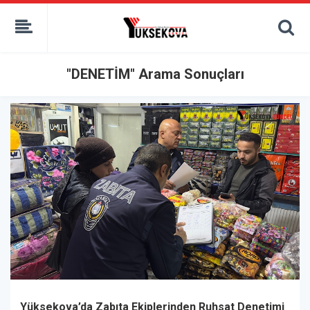
kaçak bahis
deneme bonusu
casino siteleri
canlı bahis siteleri
"DENETİM" Arama Sonuçları
deneme bonusu veren siteler
bahis siteleri
porno izle
Yüksekova’da Zabıta Ekiplerinden Ruhsat Denetimi