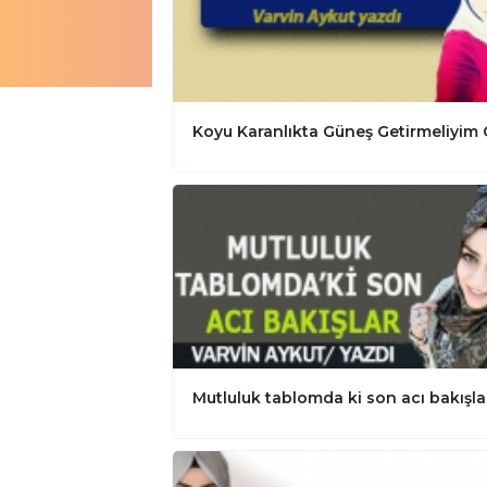
Mutluluk tablomda ki son acı bakışlar.