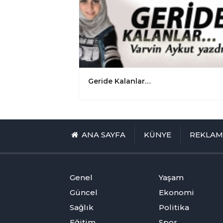
Geride Kalanlar…
ANA SAYFA
KÜNYE
REKLA
Genel
Yaşam
Güncel
Ekonomi
Sağlık
Politika
Eğitim
Spor