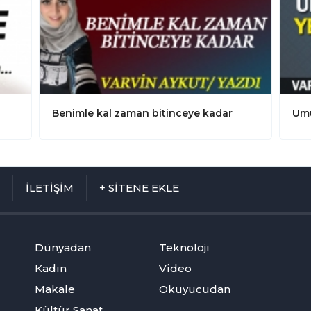
Benimle kal zaman bitinceye kadar
Umu
M
İLETİŞİM
+ SİTENE EKLE
Dünyadan
Teknoloji
Kadın
Video
Makale
Okuyucudan
Kültür Sanat