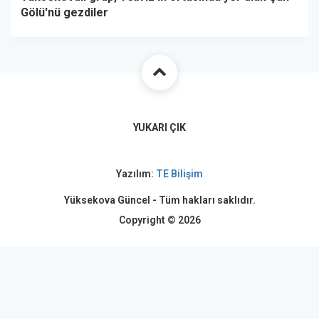
Gölü'nü gezdiler
YUKARI ÇIK
Yazılım:
TE Bilişim
Yüksekova Güncel - Tüm hakları saklıdır.
Copyright © 2026