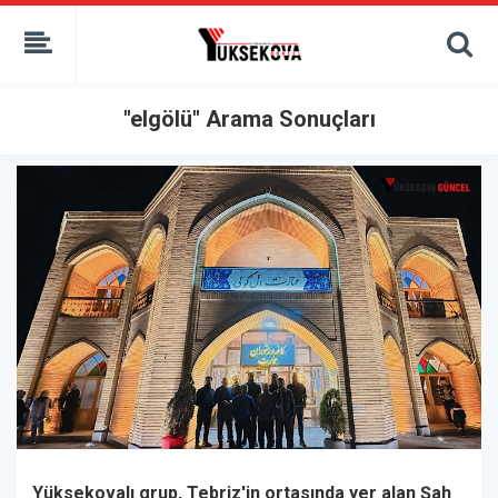
kaçak bahis
deneme bonusu
casino siteleri
canlı bahis siteleri
"elgölü" Arama Sonuçları
deneme bonusu veren siteler
bahis siteleri
porno izle
Yüksekovalı grup, Tebriz'in ortasında yer alan Şah