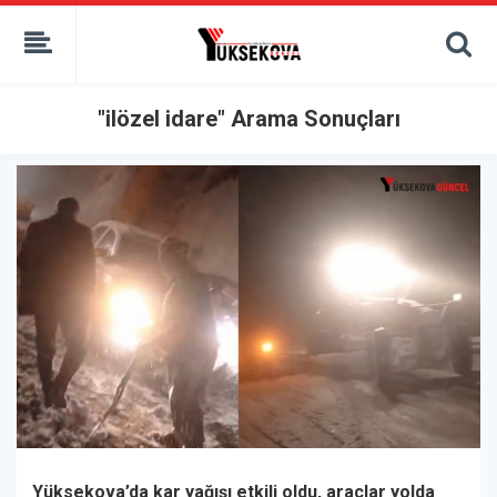
kaçak bahis
deneme bonusu
casino siteleri
canlı bahis siteleri
"ilözel idare" Arama Sonuçları
deneme bonusu veren siteler
bahis siteleri
porno izle
Yüksekova’da kar yağışı etkili oldu, araçlar yolda