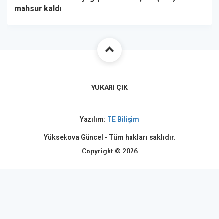
mahsur kaldı
YUKARI ÇIK
Yazılım:
TE Bilişim
Yüksekova Güncel - Tüm hakları saklıdır.
Copyright © 2026