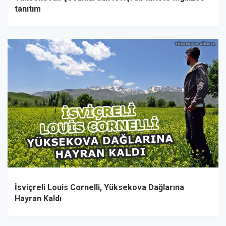
tanıtım
İsviçreli Louis Cornelli, Yüksekova Dağlarına
Hayran Kaldı