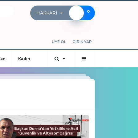
°
HAKKARI
ÜYE OL
GİRİŞ YAP
dan
Kadın