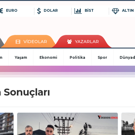
EURO
DOLAR
BİST
ALTIN
VİDEOLAR
YAZARLAR
im
Yaşam
Ekonomi
Politika
Spor
Dünya
 Sonuçları