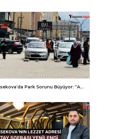
Yüksekova’da Park Sorunu Büyüyor: “Araçlar kaldırımlara kadar gitti”