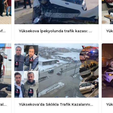
Yüksekova’nın damak tadı: “Hatay Sofrası”
Yüksekova İpekyolunda trafik kazası: 2 yaralı
Yüksekova’da Trafik Kazası: 2 Kişi Yaralandı
Yüksekova’da Sıklıkla Trafik Kazalarının Yaşandığı Kavşağa Vatandaşlar Tepki Gösterdi: “Acilen Trafik Işıkları Bırakılsın”
Yük