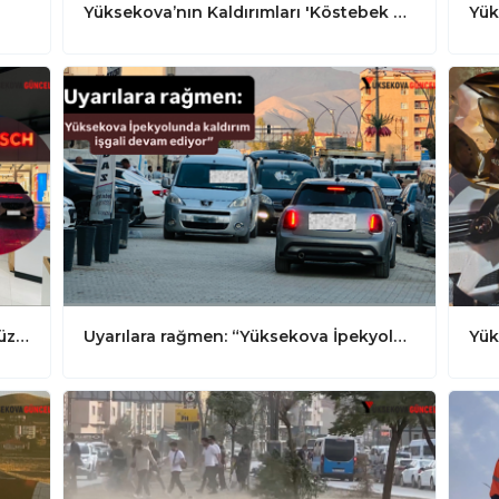
Yüksekova’nın Kaldırımları 'Köstebek Yuvası'na döndü, Esnaflar: “Gelen kazıyor, giden kazıyor”
Yük
Yüksekova Bosch Bayisi Yenilenen Yüzüyle Açıldı, Özel %10 İndirim Fırsatı Sunuyor
Uyarılara rağmen: “Yüksekova İpekyolunda kaldırım işgali devam ediyor”