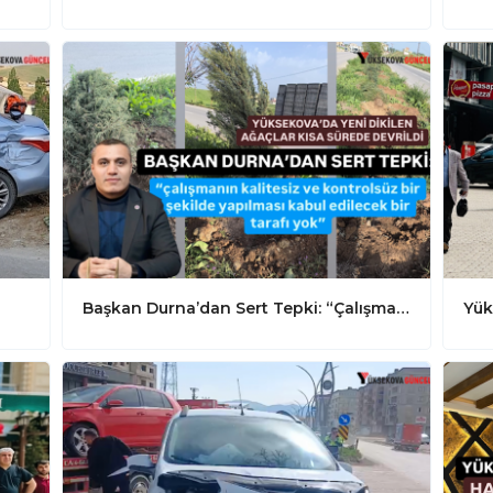
Başkan Durna’dan Sert Tepki: “Çalışmanın kalitesiz ve kontrolsüz bir şekilde yapılması kabul edilecek bir tarafı asla olamaz”