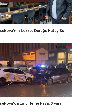
Yüksekova’nın Lezzet Durağı: Hatay Sofrası Yenilendi
sekova'da zincirleme kaza: 3 yaralı