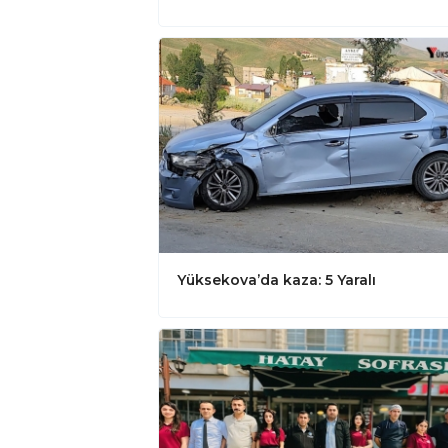
Yüksekova’da kaza: 5 Yaralı