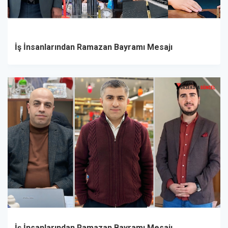
İş İnsanlarından Ramazan Bayramı Mesajı
İş İnsanlarından Ramazan Bayramı Mesajı