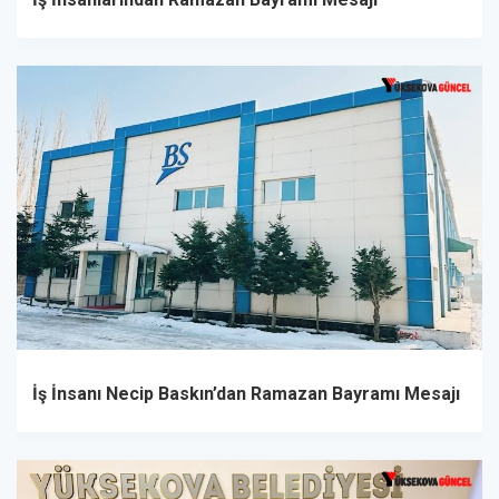
İş İnsanı Necip Baskın’dan Ramazan Bayramı Mesajı