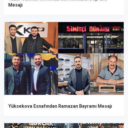
Mesajı
Yüksekova Esnafından Ramazan Bayramı Mesajı