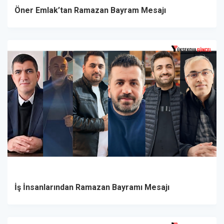
Öner Emlak’tan Ramazan Bayram Mesajı
İş İnsanlarından Ramazan Bayramı Mesajı