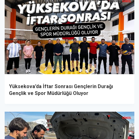
Yüksekova’da İftar Sonrası Gençlerin Durağı
Gençlik ve Spor Müdürlüğü Oluyor