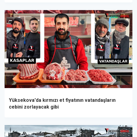
Yüksekova'da kırmızı et fiyatının vatandaşların
cebini zorlayacak gibi