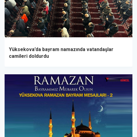
Yüksekova’da bayram namazında vatandaşlar
camileri doldurdu