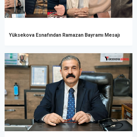
Yüksekova Esnafından Ramazan Bayramı Mesajı