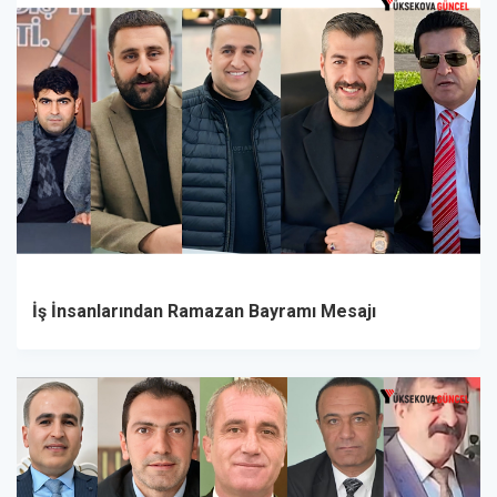
İş İnsanlarından Ramazan Bayramı Mesajı