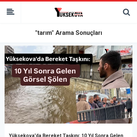
kaçak bahis
deneme bonusu
casino siteleri
canlı bahis siteleri
"tarım" Arama Sonuçları
deneme bonusu veren siteler
bahis siteleri
porno izle
Yüksekova'da Bereket Taşkını: 10 Yıl Sonra Gelen