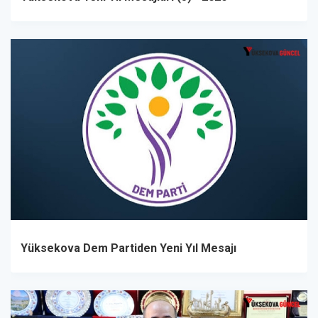
Yüksekova Dem Partiden Yeni Yıl Mesajı