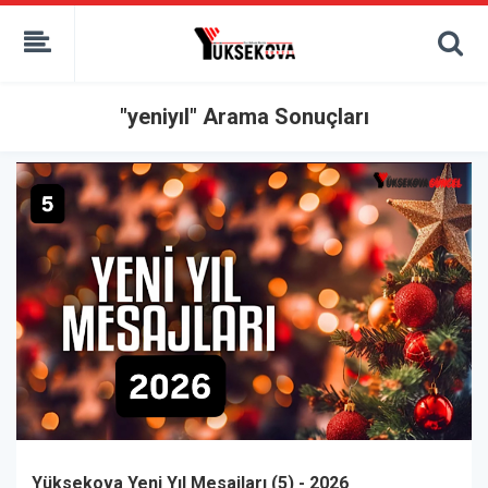
kaçak bahis
deneme bonusu
casino siteleri
canlı bahis siteleri
"yeniyıl" Arama Sonuçları
deneme bonusu veren siteler
bahis siteleri
porno izle
Yüksekova Yeni Yıl Mesajları (5) - 2026