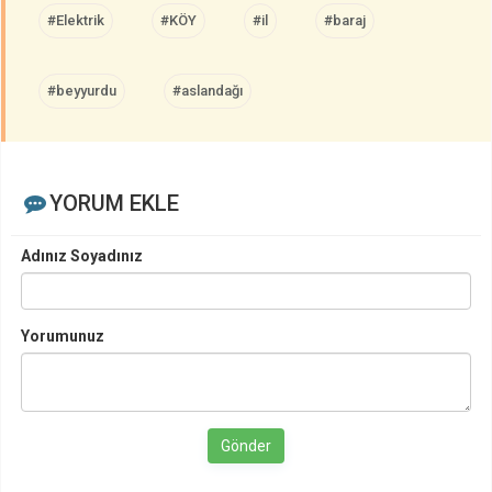
#Elektrik
#KÖY
#il
#baraj
#beyyurdu
#aslandağı
YORUM EKLE
Adınız Soyadınız
Yorumunuz
Gönder