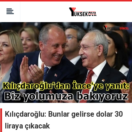
kaçak bahis
deneme bonusu
casino siteleri
canlı bahis siteleri
deneme bonusu veren siteler
bahis siteleri
porno izle
Kılıçdaroğlu: Bunlar gelirse dolar 30
liraya çıkacak