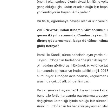
önemli olan sadece ölenin siyasi kimliği, o yo
genç olduğu için, kadın-erkek olduğu için heps
yönlendiriyorlar hayatı. Artık yeter.”
Bu fısıltı, öğrenmeye hevesli olanlar için yeni b
2013 Newroz’undan itibaren Kürt sorununu
geçen iki yılın sonunda, Cumhurbaşkanı Er
direnç göstermemesi, başa dönülme ihtimal
gidiş nereye?
İmralı ile Kandil, süreç bahsinde aynı yerde d
Tayyip Erdoğan’ın hedefinde “başkanlık rejimi
olmadığını görüyoruz. Hükümet, iki yıl önce tu
konusunda bir karar ve irade sahibi değil. 2013
sürdürüyor. Erdoğan açısındansa, kaçınılmaz ola
arasında çok büyük bir gerilim var.
Bu çatışma salt siyasi değil. En az bunun kada
bunu aile fertleri arasında paylaştırma arzusuy
değiştirme kararlılığı içinde olduğu için süre
Arınç’ın Erdoğan’ın bu hedefini paylaşmadıklar