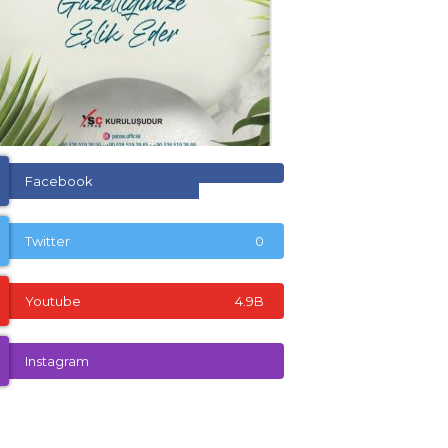
Facebook
Twitter
0
Youtube
4.9B
Instagram