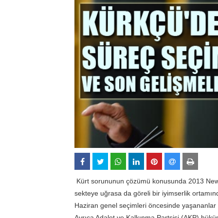
Kürt sorununun çözümü konusunda 2013 Newr
sekteye uğrasa da göreli bir iyimserlik ortam
Haziran genel seçimleri öncesinde yaşananlar 
Ayrıca Adalet ve Kalkınma Partsisi (AKP) hükü