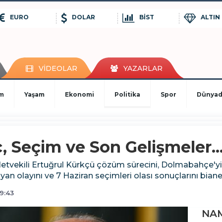
EURO
DOLAR
BİST
ALTIN
VİDEOLAR
YAZARLAR
im
Yaşam
Ekonomi
Politika
Spor
Dünya
 Seçim ve Son Gelişmeler..
letvekili Ertuğrul Kürkçü çözüm sürecini, Dolmabahçe'y
an olayını ve 7 Haziran seçimleri olası sonuçlarını biane
9:43
NAM