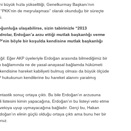
ini büyük hızla yükselttiği, Genelkurmay Başkanı’nın
 “PKK’nin de meşrulaşması” olarak okunduğu bir süreçte
i.
unluğa ulaşabilirse, sizin tabirinizle “2013
drolar, Erdoğan’a arzu ettiği mutlak başkanlığı verme
nin böyle bir koşulda kendisine mutlak başkanlığı
ğil. Eğer AKP üyeleriyle Erdoğan arasında bilmediğimiz bir
 bağlamında ne de yasal-anayasal bağlamda hükümeti
endisine hareket kabiliyeti bulmuş olması da büyük ölçüde
KP hukukunun kendilerine bu hareket alanını yaratmış
fantastik sonuç ortaya çıktı. Bu bile Erdoğan’ın arzusuna
i listesini kimin yapacağına, Erdoğan’ın bu listeyi veto etme
r vetoya uyup uymayacağına bağladır. Gerçi bu, Hakan
doğan’ın elinin güçlü olduğu ortaya çıktı ama bunu her bir
oruz.