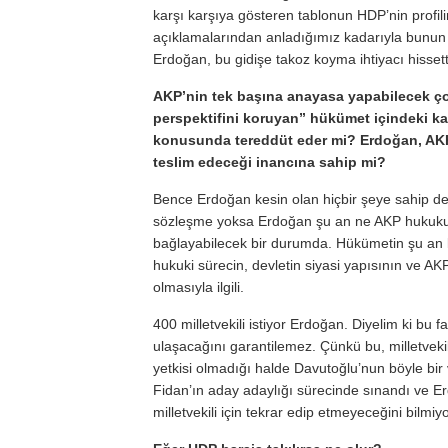
karşı karşıya gösteren tablonun HDP’nin profil
açıklamalarından anladığımız kadarıyla bunun
Erdoğan, bu gidişe takoz koyma ihtiyacı hissett
AKP’nin tek başına anayasa yapabilecek çoğ
perspektifini koruyan” hükümet içindeki ka
konusunda tereddüt eder mi? Erdoğan, AKP’
teslim edeceği inancına sahip mi?
Bence Erdoğan kesin olan hiçbir şeye sahip de
sözleşme yoksa Erdoğan şu an ne AKP hukuku
bağlayabilecek bir durumda. Hükümetin şu an k
hukuki sürecin, devletin siyasi yapısının ve A
olmasıyla ilgili.
400 milletvekili istiyor Erdoğan. Diyelim ki bu 
ulaşacağını garantilemez. Çünkü bu, milletvekil
yetkisi olmadığı halde Davutoğlu’nun böyle bi
Fidan’ın aday adaylığı sürecinde sınandı ve Er
milletvekili için tekrar edip etmeyeceğini bilmiy