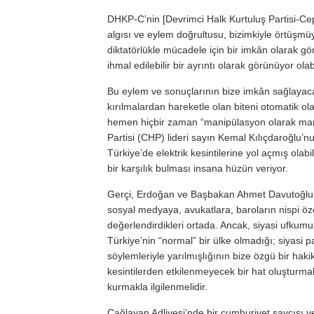
DHKP-C’nin [Devrimci Halk Kurtuluş Partisi-Cep
algısı ve eylem doğrultusu, bizimkiyle örtüşm
diktatörlükle mücadele için bir imkân olarak g
ihmal edilebilir bir ayrıntı olarak görünüyor olabi
Bu eylem ve sonuçlarının bize imkân sağlayaca
kırılmalardan hareketle olan biteni otomatik 
hemen hiçbir zaman “manipülasyon olarak man
Partisi (CHP) lideri sayın Kemal Kılıçdaroğlu’
Türkiye’de elektrik kesintilerine yol açmış olab
bir karşılık bulması insana hüzün veriyor.
Gerçi, Erdoğan ve Başbakan Ahmet Davutoğlu’n
sosyal medyaya, avukatlara, baroların nispi özer
değerlendirdikleri ortada. Ancak, siyasi ufku
Türkiye’nin “normal” bir ülke olmadığı; siya
söylemleriyle yarılmışlığının bize özgü bir haki
kesintilerden etkilenmeyecek bir hat oluşturm
kurmakla ilgilenmelidir.
Çağlayan Adliyesi’nde bir cumhuriyet savcısı 