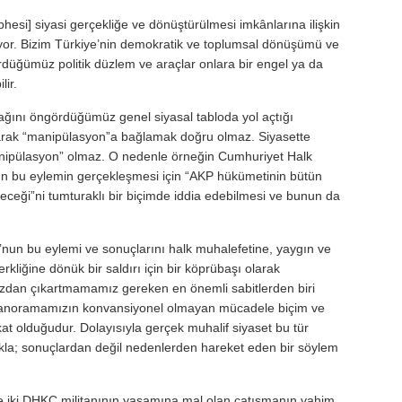
hesi] siyasi gerçekliğe ve dönüştürülmesi imkânlarına ilişkin
üyor. Bizim Türkiye’nin demokratik ve toplumsal dönüşümü ve
ördüğümüz politik düzlem ve araçlar onlara bir engel ya da
lir.
ğını öngördüğümüz genel siyasal tabloda yol açtığı
olarak “manipülasyon”a bağlamak doğru olmaz. Siyasette
ipülasyon” olmaz. O nedenle örneğin Cumhuriyet Halk
nun bu eylemin gerçekleşmesi için “AKP hükümetinin bütün
ileceği”ni tumturaklı bir biçimde iddia edebilmesi ve bunun da
un bu eylemi ve sonuçlarını halk muhalefetine, yaygın ve
kliğine dönük bir saldırı için bir köprübaşı olarak
muzdan çıkartmamamız gereken en önemli sabitlerden biri
si panoramamızın konvansiyonel olmayan mücadele biçim ve
kat olduğudur. Dolayısıyla gerçek muhalif siyaset bu tür
akla; sonuçlardan değil nedenlerden hareket eden bir söylem
ve iki DHKC militanının yaşamına mal olan çatışmanın vahim