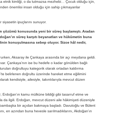
ksa etnik kimliği, o da tutmazsa mezhebi… Çocuk olduğu için,
inden önemlisi insan olduğu için sahip çıkmayanlar
ir siyasetin ipuçlarını sunuyor.
n çözümü konusunda yeni bir süreç başlamıştı. Aradan
doğan’ın süreç karşıtı beyanatları ve hükümetin buna
inin konuşulmasına sebep oluyor. Sizce hâl nedir,
ururken, Aksaray ile Çankaya arasında bir açı meydana geldi.
” var. Çankaya’nın ise bu hedefe o kadar gönülden bağlı
tturulan doğrultuyu kategorik olarak ortadan kaldırma
’te belirlenen doğrultu üzerinde hareket etme eğilimini
rak kendisiyle, ailesiyle, takıntılarıyla mevcut düzen
r, Erdoğan’ın kamu mülküne bildiği gibi tasarruf etme ve
la da ilgili. Erdoğan, mevcut düzeni aile hâkimiyeti düzeniyle
ce bambaşka bir açıdan bakmaya başladı. Davutoğlu ve Bülent
ını, en azından buna hevesle sarılmadıklarını, Akdoğan’ın