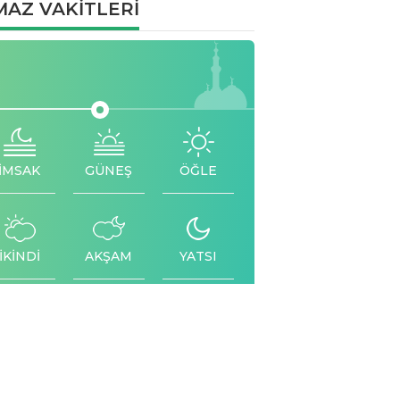
AZ VAKİTLERİ
İMSAK
GÜNEŞ
ÖĞLE
İKİNDİ
AKŞAM
YATSI