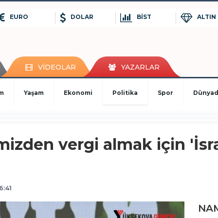
EURO
DOLAR
BİST
ALTIN
VİDEOLAR
YAZARLAR
im
Yaşam
Ekonomi
Politika
Spor
Dünya
izden vergi almak için 'İsra
6:41
NAM