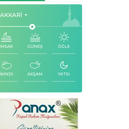
AKKARI
İMSAK
GÜNEŞ
ÖĞLE
İKİNDİ
AKŞAM
YATSI