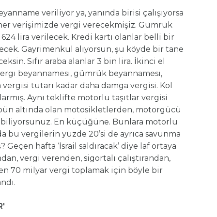
anname veriliyor ya, yanında birisi çalışıyorsa
 her verişimizde vergi verecekmişiz. Gümrük
4 lira verilecek. Kredi kartı olanlar belli bir
recek. Gayrimenkul alıyorsun, şu köyde bir tane
eksin. Sıfır araba alanlar 3 bin lira. İkinci el
lü vergi beyannamesi, gümrük beyannamesi,
ergisi tutarı kadar daha damga vergisi. Kol
larmış. Aynı teklifte motorlu taşıtlar vergisi
pün altında olan motosikletlerden, motorgücü
 biliyorsunuz. En küçüğüne. Bunlara motorlu
da bu vergilerin yüzde 20’si de ayrıca savunma
Geçen hafta ‘İsrail saldıracak’ diye laf ortaya
ndan, vergi verenden, sigortalı çalıştırandan,
 70 milyar vergi toplamak için böyle bir
andı.
R'