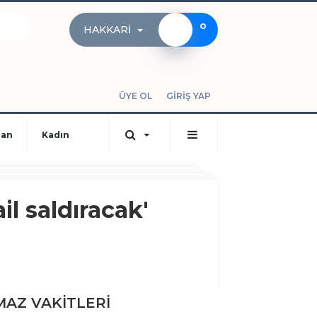
°
HAKKARI
ÜYE OL
GİRİŞ YAP
dan
Kadın
il saldıracak'
AZ VAKİTLERİ