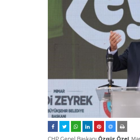
CHP Genel Başkanı
Özgür Özel
, Ma