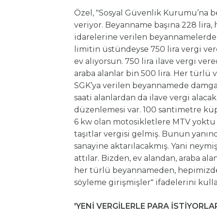
Özel, "Sosyal Güvenlik Kurumu’na bey
veriyor. Beyanname başına 228 lira,
idarelerine verilen beyannamelerde 62
limitin üstündeyse 750 lira vergi ve
ev alıyorsun. 750 lira ilave vergi verec
araba alanlar bin 500 lira. Her tür
SGK’ya verilen beyannamede damga v
saati alanlardan da ilave vergi alacak
düzenlemesi var. 100 santimetre kü
6 kw olan motosikletlere MTV yoktu
taşıtlar vergisi gelmiş. Bunun yanın
sanayine aktarılacakmış. Yani neymiş? 
attılar. Bizden, ev alandan, araba ala
her türlü beyannameden, hepimizden
söyleme girişmişler" ifadelerini kull
'YENİ VERGİLERLE PARA İSTİYORLA