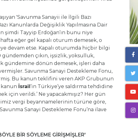
aşıyan 'Savunma Sanayii ile İlgili Bazı
zı Kanunlarda Değişiklik Yapılmasına Dair
kın şimdi Tayyip Erdoğan’ın bunu niye
n hafta eğer gel kapalı oturum demesek, o
eye devam etse. Kapalı oturumda hiçbir bilgi
 gündemden çıkın, işsizlik, yoksulluk,
ek gündemine dönün demesek, işleri daha
i vermişler. Savunma Sanayi Destekleme Fonu,
rmiş. Bu kanun teklifini veren AKP Grubunun
u kanun
İsrail
’in Türkiye’ye saldırma tehdidine
ek için verildi.’ Ne yapacakmışız? Her gün
imiz vergi beyannamelerinin türüne göre,
nda Savunma Sanayi Destekleme Fonu’na ilave
BÖYLE BİR SÖYLEME GİRİŞMİŞLER'