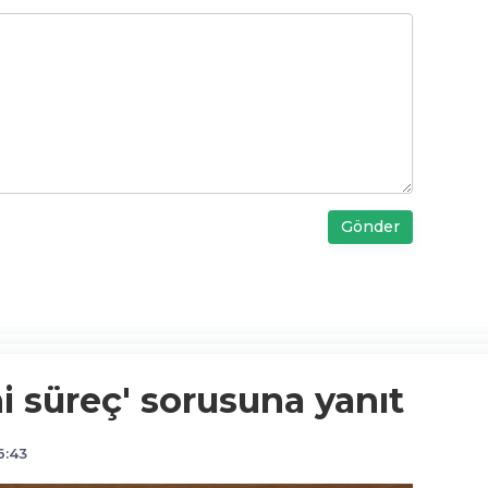
Gönder
i süreç' sorusuna yanıt
6:43