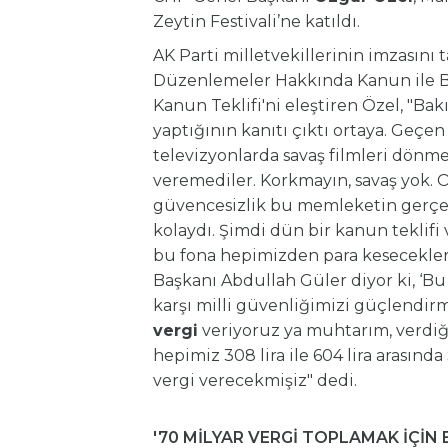
Zeytin Festivali’ne katıldı.
AK Parti milletvekillerinin imzasını t
Düzenlemeler Hakkında Kanun ile Ba
Kanun Teklifi'ni eleştiren Özel, "Ba
yaptığının kanıtı çıktı ortaya. Geçe
televizyonlarda savaş filmleri dönm
veremediler. Korkmayın, savaş yok. O
güvencesizlik bu memleketin gerç
kolaydı. Şimdi dün bir kanun teklif
bu fona hepimizden para kesecekle
Başkanı Abdullah Güler diyor ki, ‘B
karşı milli güvenliğimizi güçlendirm
vergi
veriyoruz ya muhtarım, verdiğ
hepimiz 308 lira ile 604 lira arası
vergi verecekmişiz" dedi.
'70 MİLYAR VERGİ TOPLAMAK İÇİN 