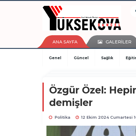
kaçak bahis
deneme bonusu
casino siteleri
canlı bahis siteleri
deneme bonusu veren siteler
ANA SAYFA
GALERİLER
bahis siteleri
porno izle
Genel
Güncel
Sağlık
Eğit
Özgür Özel: Hepim
demişler
Politika
12 Ekim 2024 Cumartesi 1