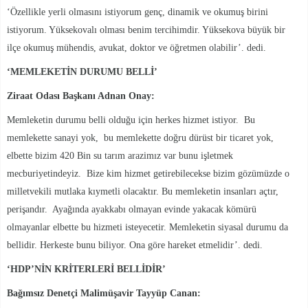
‘Özellikle yerli olmasını istiyorum genç, dinamik ve okumuş birini
istiyorum. Yüksekovalı olması benim tercihimdir. Yüksekova büyük bir
ilçe okumuş mühendis, avukat, doktor ve öğretmen olabilir’. dedi.
‘MEMLEKETİN DURUMU BELLİ’
Ziraat Odası Başkanı Adnan Onay:
Memleketin durumu belli olduğu için herkes hizmet istiyor. Bu
memlekette sanayi yok, bu memlekette doğru dürüst bir ticaret yok,
elbette bizim 420 Bin su tarım arazimız var bunu işletmek
mecburiyetindeyiz. Bize kim hizmet getirebilecekse bizim gözümüzde o
milletvekili mutlaka kıymetli olacaktır. Bu memleketin insanları açtır,
perişandır. Ayağında ayakkabı olmayan evinde yakacak kömürü
olmayanlar elbette bu hizmeti isteyecetir. Memleketin siyasal durumu da
bellidir. Herkeste bunu biliyor. Ona göre hareket etmelidir’. dedi.
‘HDP’NİN KRİTERLERİ BELLİDİR’
Bağımsız Denetçi Malimüşavir Tayyüp Canan: