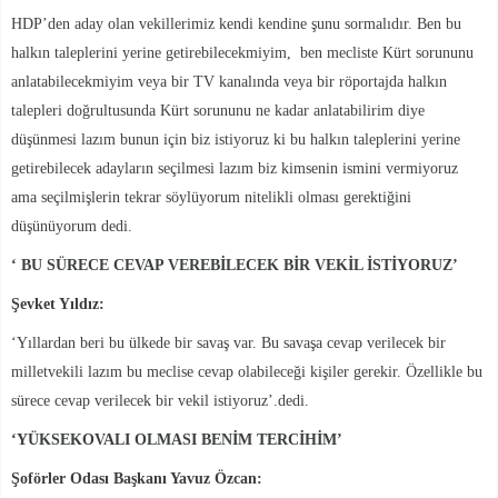
HDP’den aday olan vekillerimiz kendi kendine şunu sormalıdır. Ben bu
halkın taleplerini yerine getirebilecekmiyim, ben mecliste Kürt sorununu
anlatabilecekmiyim veya bir TV kanalında veya bir röportajda halkın
talepleri doğrultusunda Kürt sorununu ne kadar anlatabilirim diye
düşünmesi lazım bunun için biz istiyoruz ki bu halkın taleplerini yerine
getirebilecek adayların seçilmesi lazım biz kimsenin ismini vermiyoruz
ama seçilmişlerin tekrar söylüyorum nitelikli olması gerektiğini
düşünüyorum dedi.
‘ BU SÜRECE CEVAP VEREBİLECEK BİR VEKİL İSTİYORUZ’
Şevket Yıldız:
‘Yıllardan beri bu ülkede bir savaş var. Bu savaşa cevap verilecek bir
milletvekili lazım bu meclise cevap olabileceği kişiler gerekir. Özellikle bu
sürece cevap verilecek bir vekil istiyoruz’.dedi.
‘YÜKSEKOVALI OLMASI BENİM TERCİHİM’
Şoförler Odası Başkanı Yavuz Özcan: