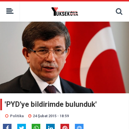
kaçak bahis
deneme bonusu
casino siteleri
canlı bahis siteleri
deneme bonusu veren siteler
bahis siteleri
porno izle
'PYD'ye bildirimde bulunduk'
Politika
24 Şubat 2015 - 18:59