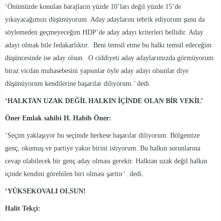
‘Önümüzde konulan barajların yüzde 10’ları değil yüzde 15’de
yıkayacağımızı düşünüyorum. Aday adaylarını tebrik ediyorum şunu da
söylemeden geçmeyeceğim HDP’de aday adayı kriterleri bellidir. Aday
adayı olmak bile fedakarlıktır. Beni temsil etme bu halkı temsil edeceğim
düşüncesinde ise aday olsun. O ciddiyeti aday adaylarımızda görmüyorum
biraz vicdan muhasebesini yapsınlar öyle aday adayı olsunlar diye
düşünüyorum kendilerine başarılar diliyorum.’ dedi.
‘HALKTAN UZAK DEĞİL HALKIN İÇİNDE OLAN BİR VEKİL’
Öner Emlak sahibi H. Habib Öner:
‘Seçim yaklaşıyor bu seçimde herkese başarılar diliyorum. Bölgemize
genç, okumuş ve partiye yakın birini istiyorum. Bu halkın sorunlarına
cevap olabilecek bir genç aday olması gerekir. Halktan uzak değil halkın
içinde kendini görebilen biri olması şarttır’. dedi.
‘YÜKSEKOVALI OLSUN!
Halit Tekçi: