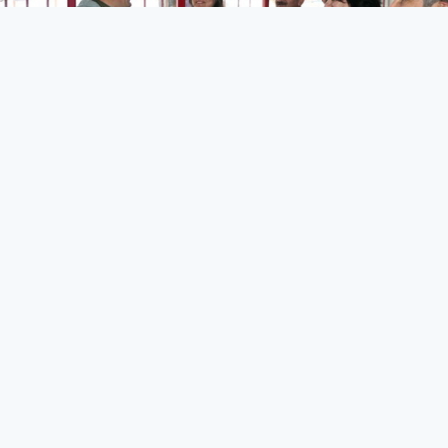
Eşbaşkanlardan Esnaf Ziyareti
Yerel
24 Şubat 2015 - 22:32
Hakkari, Yüksekova ve Şemdinli Belediye Eşbaşkanları
Derecik beldesi’ndeki esnafı ziyaret etti.
HALİT YİĞİT- YÜKSEKOVA GÜNCEL- DERECİK