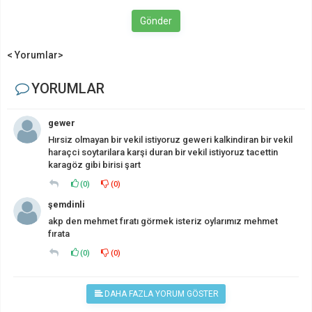
Gönder
< Yorumlar>
YORUMLAR
gewer
Hırsiz olmayan bir vekil istiyoruz geweri kalkindiran bir vekil
haraçci soytarilara karşi duran bir vekil istiyoruz tacettin
karagöz gibi birisi şart
(
0
)
(
0
)
şemdinli
akp den mehmet fıratı görmek isteriz oylarımız mehmet
fırata
(
0
)
(
0
)
DAHA FAZLA YORUM GÖSTER