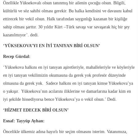
Özellikle Yüksekovalı olsun tanınmış bir ailenin çocuğu olsun. Bilgili,
kültürlü ve söz sahibi olması gerekir. Bu halka kendisini ve davasını kabul
ettirecek bir vekil olsun. Halk tarafından saygınlığı kazanan bir kişiliğe
sahip olması şarttır. 30 yıldır Kürt –Türk savaşı var savaşarak hiç bir şey
kazanılmıyor’. dedi.
‘YÜKSEKOVA’YI EN İYİ TANIYAN BİRİ OLSUN’
Recep Gürdal:
‘Yüksekova halkını en iyi tanıyan aşiretleriyle, mahalleleriyle ve köyleriyle
en iyi tanıyan vekilimizin okumasına da gerek yok profesör düzeyinde
olmasına da gerek yok. Sadece halkını en iyi tanıyan kimse Yüksekova’ya
o yakışır. Yüksekova’nın acılarını iliklerine ve damarlarına kadar kim en
iyi şekilde hissediyorsa bence Yüksekova’ya o vekil olsun.’ Dedi.
‘HİZMET EDECEK BİRİ OLSUN’
Esnaf: Tayyüp Ayhan:
Öncelikle ülkemiz adına hayırlı bir seçim olmasını isterim. Vatanımıza,