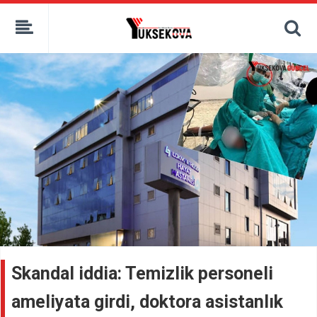
kaçak bahis
deneme bonusu
casino siteleri
canlı bahis siteleri
deneme bonusu veren siteler
bahis siteleri
porno izle
Skandal iddia: Temizlik personeli
ameliyata girdi, doktora asistanlık