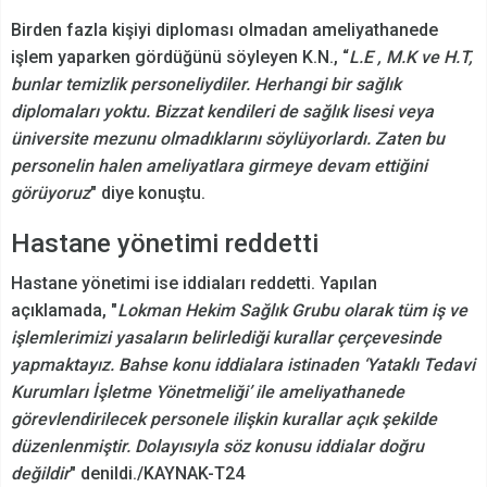
Birden fazla kişiyi diploması olmadan ameliyathanede
işlem yaparken gördüğünü söyleyen K.N., “
L.E , M.K ve H.T,
bunlar temizlik personeliydiler. Herhangi bir sağlık
diplomaları yoktu. Bizzat kendileri de sağlık lisesi veya
üniversite mezunu olmadıklarını söylüyorlardı. Zaten bu
personelin halen ameliyatlara girmeye devam ettiğini
görüyoruz
" diye konuştu.
Hastane yönetimi reddetti
Hastane yönetimi ise iddiaları reddetti. Yapılan
açıklamada, "
Lokman Hekim Sağlık Grubu olarak tüm iş ve
işlemlerimizi yasaların belirlediği kurallar çerçevesinde
yapmaktayız. Bahse konu iddialara istinaden ‘Yataklı Tedavi
Kurumları İşletme Yönetmeliği’ ile ameliyathanede
görevlendirilecek personele ilişkin kurallar açık şekilde
düzenlenmiştir. Dolayısıyla söz konusu iddialar doğru
değildir
" denildi./KAYNAK-T24