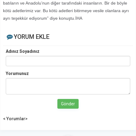
batıların ve Anadolu’nun diğer tarafındaki insanların. Bir de böyle
kötü adetlerimiz var. Bu kötü adetleri bitirmeye vesile olanlara ayrı
ayrı teşekkür ediyorum” diye konuştu.İHA
YORUM EKLE
Adınız Soyadınız
Yorumunuz
Gönder
< Yorumlar>