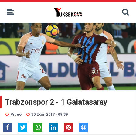
kaçak bahis
deneme bonusu
casino siteleri
canlı bahis siteleri
deneme bonusu veren siteler
bahis siteleri
porno izle
Trabzonspor 2 - 1 Galatasaray
Video
30 Ekim 2017 - 09:39