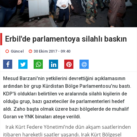
Erbil'de parlamentoya silahlı baskın
Güncel
30 Ekim 2017 - 09:40
Mesud Barzani'nin yetkilerini devrettiğini açıklamasının
ardından bir grup Kürdistan Bölge Parlamentosu'nu bastı.
KDP'li oldukları belirtilen ve aralarında silahlı kişilerin de
olduğu grup, bazı gazeteciler ile parlamenterleri hedef
aldı. Zaho başta olmak üzere bazı bölgelerde de muhalif
Goran ve YNK binaları ateşe verildi.
Irak Kürt Federe Yönetimi’nde dün akşam saatlerinden
itibaren hareketli saatler yaşandı. Irak Kürt Bölgesel