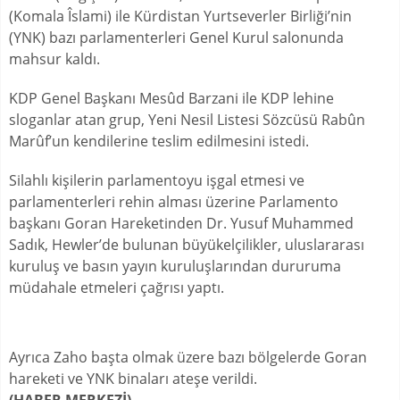
(Komala Îslami) ile Kürdistan Yurtseverler Birliği’nin
(YNK) bazı parlamenterleri Genel Kurul salonunda
mahsur kaldı.
KDP Genel Başkanı Mesûd Barzani ile KDP lehine
sloganlar atan grup, Yeni Nesil Listesi Sözcüsü Rabûn
Marûf’un kendilerine teslim edilmesini istedi.
Silahlı kişilerin parlamentoyu işgal etmesi ve
parlamenterleri rehin alması üzerine Parlamento
başkanı Goran Hareketinden Dr. Yusuf Muhammed
Sadık, Hewler’de bulunan büyükelçilikler, uluslararası
kuruluş ve basın yayın kuruluşlarından dururuma
müdahale etmeleri çağrısı yaptı.
Ayrıca Zaho başta olmak üzere bazı bölgelerde Goran
hareketi ve YNK binaları ateşe verildi.