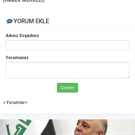
(HABER MERKEZİ)
YORUM EKLE
Adınız Soyadınız
Yorumunuz
Gönder
< Yorumlar>