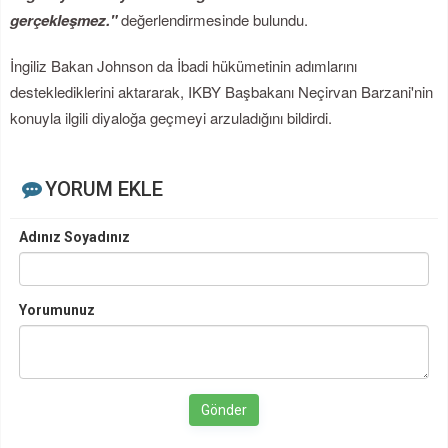
gerçekleşmez."
değerlendirmesinde bulundu.
İngiliz Bakan Johnson da İbadi hükümetinin adımlarını
desteklediklerini aktararak, IKBY Başbakanı Neçirvan Barzani'nin
konuyla ilgili diyaloğa geçmeyi arzuladığını bildirdi.
YORUM EKLE
Adınız Soyadınız
Yorumunuz
Gönder