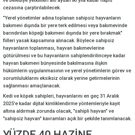
ve belediye yetkilileri altı aydan iki yıla kadar hapis
cezasına çarptırılabilecek.
"Yerel yönetimler adına toplanan sahipsiz hayvanların
bakımevi dışında bir yere terk edilmesi veya bakımevinde
barındırılan köpeği bakımevi dışında bir yere bırakmak"
fiilleri yasak kapsamına alınacak. Böylece sahipsiz
hayvanların toplanması, hayvan bakımevlerine
götürülmesi ve bu hayvanların sahiplendirilinceye kadar
hayvan bakımevi bünyesinde bakılmasına ilişkin
hükümlerin uygulanmasının ve yerel yönetimlerin görev ve
sorumluluklarını eksiksiz olarak yerine getirmelerinin
sağlanması amaçlanacak.
Kedi ve köpek sahipleri, hayvanlarını en geç 31 Aralık
2025'e kadar dijital kimliklendirme yöntemleriyle kayıt
altına aldırmak zorunda olacak, "sahipli hayvan" ve
"sahipsiz hayvan" kavramları açık bir şekilde tanımlanacak.
YÜZDE 40 HAZİNE