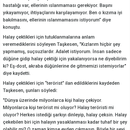
hastalığı var, ellerinin ıslanmaması gerekiyor. Başını
yıkayamıyor, ihtiyaçlarını karşılayamıyor. Ben o kızıma iyi
bakılmasını, ellerinin ıslanmamasını istiyorum” diye
konuştu.
Halay çektikleri için tutuklanmalarına anlam
veremediklerini söyleyen Taşkesen, "Kızlarım hiçbir şey
yapmamış, suçsuzlardır. Adalet istiyorum. İnsan sadece
düğüne gidip halay çektiği için yakalanıyorsa ne diyebilirim
ki? Eş-dost, akraba düğünlerine de gitmemizi istemiyorlar"
diye kaydetti.
Halay çektikleri için “terörist” ilan edildiklerini kaydeden
Taşkesen, şunları söyledi:
"Dünya üzerinde milyonlarca kişi halay çekiyor.
Milyonlarca kişi terörist mi oluyor? Halay teröristi mi
oluyor? Herkes istediği şarkıyı dinleyip, halay çeksin. Halay
çekebilen biri için halayın yasaklanması kadar tuhaf bir şey
olabilir mi? O zaman kimse evden çıkmasın. Böyle bir şeyi