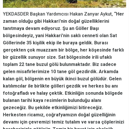
YEKDASDER Başkan Yardımcısı Hakan Zanyar Aykut,
“Her
zaman olduğu gibi Hakkari'nin doğal güzelliklerini
tanıtmaya devam ediyoruz. Şu an Göller Başı
bölgesindeyiz, yani Hakkari'nin saklı cenneti olan Sat
Göllerinde 35 kişilik ekip ile buraya geldik. Burası
gerçekten çok muazzam bir bölge, her köşesinde farklı
bir güzellik sunuyor size. Sat bölgesinde irili ufaklı
toplam 22 tane buzul gölü bulunmaktadır. Biz sadece
gelen misafirlerimize 10 tane göl gezdirdik. Arkamda
kalan göl, bölgenin en büyük ikinci buzul gölüdür. Gelen
katılımcılar ile birlikte gölleri gezdik ve herkes bu anı
fotoğrafladı ve halay çektik. Etkinliğin sonunda bölgede
bulanan tarihi kaya resimlerin bulunduğu alanı
gezeceğiz. Bu şekilde etkinliğimizi bitireceğiz.
Herkesten ricamız, coğrafyamızın doğal güzelliğinin
devamı için çevremizi temiz tutalım ve varsa çöplerinizi