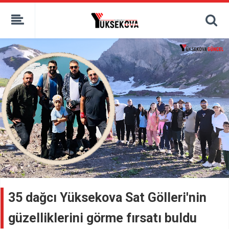
kaçak bahis
deneme bonusu
casino siteleri
canlı bahis siteleri
deneme bonusu veren siteler
bahis siteleri
porno izle
35 dağcı Yüksekova Sat Gölleri'nin
güzelliklerini görme fırsatı buldu