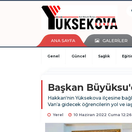
kaçak bahis
deneme bonusu
casino siteleri
canlı bahis siteleri
deneme bonusu veren siteler
ANA SAYFA
GALERİLER
bahis siteleri
porno izle
Genel
Güncel
Sağlık
Eğit
Başkan Büyüksu'
Hakkari’nin Yüksekova ilçesine bağl
Van’a gidecek öğrencilerin yol ve iaşe
Yerel
10 Haziran 2022 Cuma 12:26