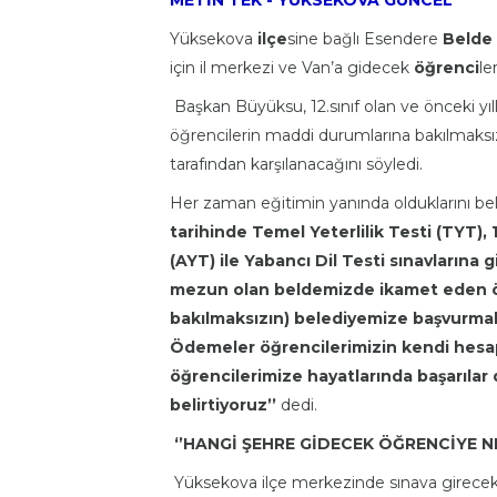
METİN TEK -
YÜKSEKOVA
GÜNCEL
Yüksekova
ilçe
sine bağlı Esendere
Belde
için il merkezi ve Van’a gidecek
öğrenci
le
Başkan Büyüksu, 12.sınıf olan ve önceki y
öğrencilerin maddi durumlarına bakılmaksızı
tarafından karşılanacağını söyledi.
Her zaman eğitimin yanında olduklarını b
tarihinde Temel Yeterlilik Testi (TYT), 
(AYT) ile Yabancı Dil Testi sınavlarına g
mezun olan beldemizde ikamet eden ö
bakılmaksızın) belediyemize başvurmaları
Ödemeler öğrencilerimizin kendi hesapl
öğrencilerimize hayatlarında başarılar
belirtiyoruz’’
dedi.
‘’HANGİ ŞEHRE GİDECEK ÖĞRENCİYE N
Yüksekova ilçe merkezinde sınava girecek 