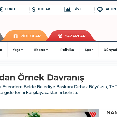
EURO
DOLAR
BİST
ALTIN
VİDEOLAR
YAZARLAR
im
Yaşam
Ekonomi
Politika
Spor
Dünya
dan Örnek Davranış
ı Esendere Belde Belediye Başkanı Dırbaz Büyüksu, TYT v
 giderlerini karşılayacaklarını belirtti.
NAM