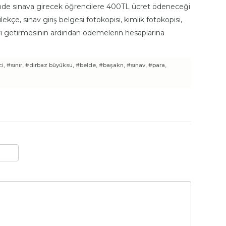
inde sınava girecek öğrencilere 400TL ücret ödeneceği
ilekçe, sınav giriş belgesi fotokopisi, kimlik fotokopisi,
i getirmesinin ardından ödemelerin hesaplarına
i,
#sınır,
#dırbaz büyüksu,
#belde,
#başakn,
#sınav,
#para,