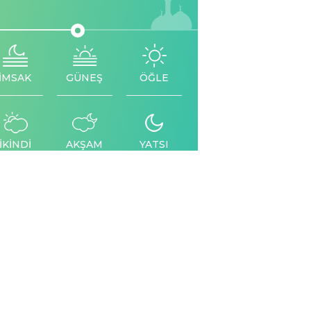
İMSAK
GÜNEŞ
ÖĞLE
İKİNDİ
AKŞAM
YATSI