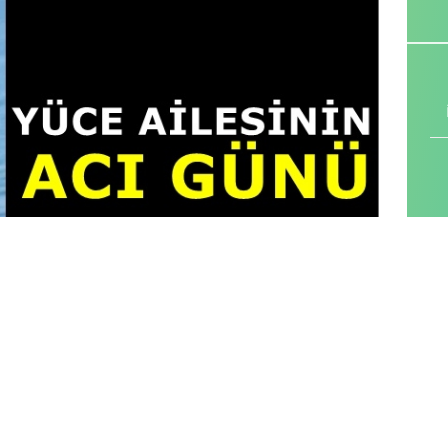
in Fertlerinden Cever Yüce
Vefat
etti.