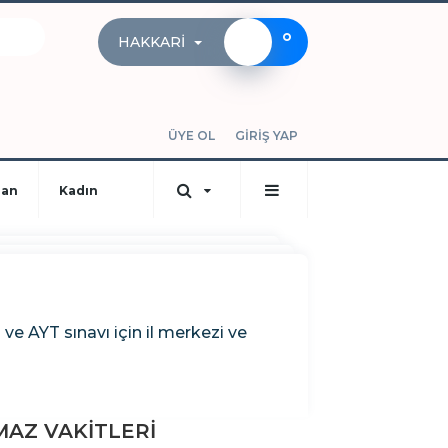
°
HAKKARI
ÜYE OL
GİRİŞ YAP
dan
Kadın
e AYT sınavı için il merkezi ve
AZ VAKİTLERİ