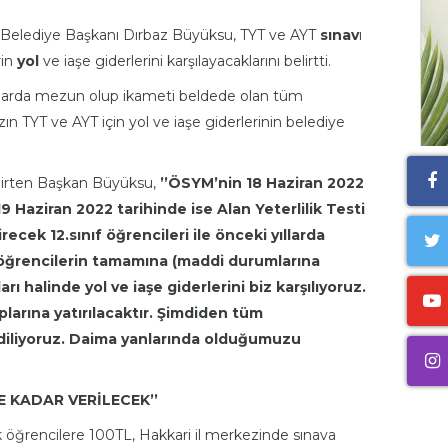
Belediye Başkanı Dırbaz Büyüksu, TYT ve AYT
sınav
ı
rin
yol
ve iaşe giderlerini karşılayacaklarını belirtti.
ıllarda mezun olup ikameti beldede olan tüm
n TYT ve AYT için yol ve iaşe giderlerinin belediye
elirten Başkan Büyüksu,
’’ÖSYM’nin 18 Haz
iran
2022
19 Haziran 2022 tarihinde ise Alan Yeterlilik Testi
irecek 12.sınıf öğrencileri ile önceki yıllarda
ğrencilerin tamamına (maddi durumlarına
 halinde yol ve iaşe giderlerini biz karşılıyoruz.
arına yatırılacaktır. Şimdiden tüm
 diliyoruz. Daima yanlarında olduğumuzu
E KADAR VERİLECEK’’
öğrencilere 100TL, Hakkari il merkezinde sınava