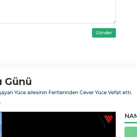
Gönder
cı Günü
ayan Yüce ailesinin Fertlerinden Cever Yüce Vefat etti.
9
NAM