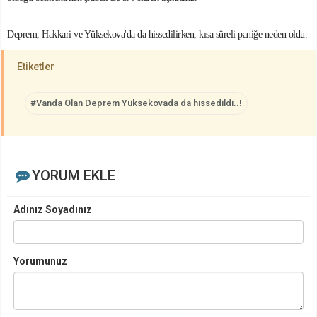
Deprem, Hakkari ve Yüksekova'da da hissedilirken, kısa süreli paniğe neden oldu.
Etiketler
#Vanda Olan Deprem Yüksekovada da hissedildi..!
YORUM EKLE
Adınız Soyadınız
Yorumunuz