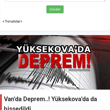
Gönder
< Yorumlar>
Van'da Deprem..! Yüksekova'da da
hissedildi