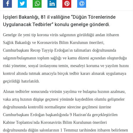
İçişleri Bakanlığı, 81 il valiliğine “Düğün Törenlerinde
Uygulanacak Tedbirler” konulu genelge gönderdi.
Genelge ile yeni tip korona virüs salgınının görüldüğü andan itibaren
Sağlık Bakanlığı ve Koronavirüs Bilim Kurulunun önerileri,
Cumhurbaşkanı Recep Tayyip Erdoğan'ın talimatları doğrultusunda
salgının/bulaşmanın toplum sağlığı ve kamu düzeni açısından oluşturduğu
riski yönetme, sosyal izolasyonu temin, mesafeyi koruma ve yayılım hızını
kontrol altında tutmak amacıyla birçok tedbir kararı alınarak uygulamaya
geçirildiği hatırlatıldı.
Alınan tedbirler sonucunda virüsün yayılma ve bulaşma hızının azalması,
vaka artış hızının düşüşe geçmesi yönünde kaydedilen olumlu gelişmeler
doğrultusunda kontrollü normalleşme sürecine geçilmesi üzerine
Cumhurbaşkanı Erdoğan başkanlığında 9 Haziran'da gerçekleştirilen
Kabine Toplantısı'nda Koronavirüs Bilim Kurulunun önerileri
doğrultusunda düğün salonlarının 1 Temmuz tarihinden itibaren belirlenen