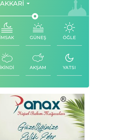
AKKARI
İMSAK
GÜNEŞ
ÖĞLE
İKİNDİ
AKŞAM
YATSI