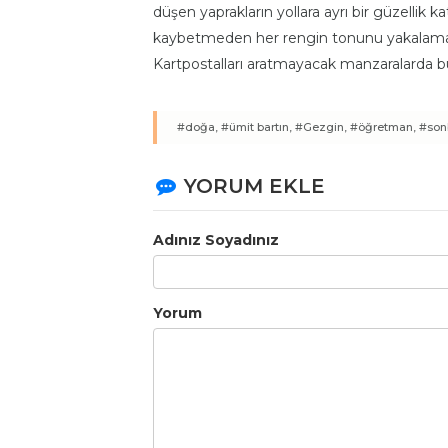
düşen yaprakların yollara ayrı bir güzellik k
kaybetmeden her rengin tonunu yakalamak i
Kartpostalları aratmayacak manzaralarda bu
#doğa,
#ümit bartın,
#Gezgin,
#öğretman,
#son
YORUM EKLE
Adınız Soyadınız
Yorum