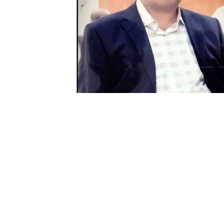
METİN TEK -
YÜKSEKOVA
GÜNCEL
Yüksekova
il
çesinde yaşayan
Altöre
aile
s
Cahit Altöre, yaşanan bazı hastalıklardan 
Yapılan tüm müdahalere rağmen yaşam sav