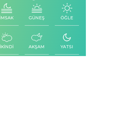
İMSAK
GÜNEŞ
ÖĞLE
İKİNDİ
AKŞAM
YATSI