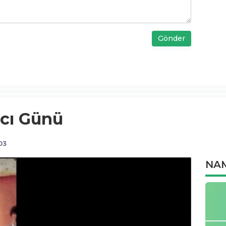
Gönder
Acı Günü
03
NAM