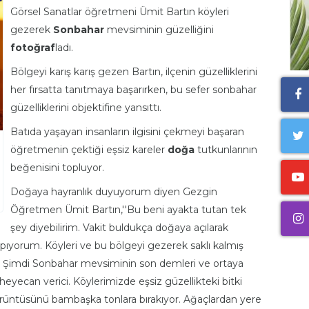
Görsel Sanatlar öğretmeni Ümit Bartın köyleri
gezerek
Sonbahar
mevsiminin güzelliğini
fotoğraf
ladı.
Bölgeyi karış karış gezen Bartın, ilçenin güzelliklerini
her fırsatta tanıtmaya başarırken, bu sefer sonbahar
güzelliklerini objektifine yansıttı.
Batıda yaşayan insanların ilgisini çekmeyi başaran
öğretmenin çektiği eşsiz kareler
doğa
tutkunlarının
beğenisini topluyor.
Doğaya hayranlık duyuyorum diyen Gezgin
Öğretmen Ümit Bartın,''Bu beni ayakta tutan tek
şey diyebilirim. Vakit buldukça doğaya açılarak
pıyorum. Köyleri ve bu bölgeyi gezerek saklı kalmış
um. Şimdi Sonbahar mevsiminin son demleri ve ortaya
yecan verici. Köylerimizde eşsiz güzellikteki bitki
rüntüsünü bambaşka tonlara bırakıyor. Ağaçlardan yere