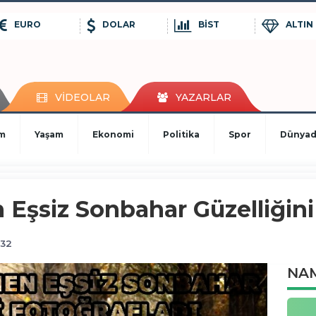
EURO
DOLAR
BİST
ALTIN
VİDEOLAR
YAZARLAR
im
Yaşam
Ekonomi
Politika
Spor
Dünya
Eşsiz Sonbahar Güzelliğini
:32
NAM