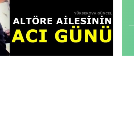
inin fertlerinden, Cahit Altöre (51)
Vefat
etti.
dolayı tedavi gördüğü Hakkari Devlet hastanesinde,
aşını kaybetti.