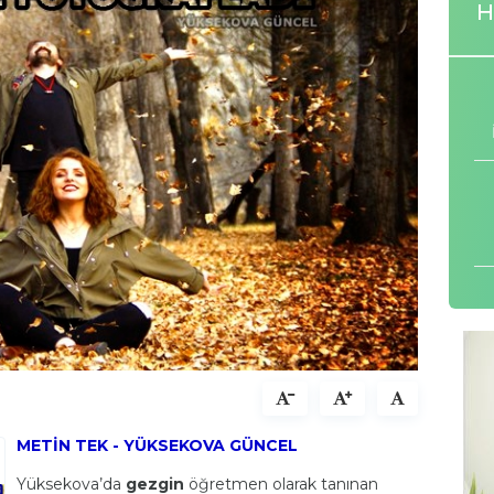
H
METİN TEK - YÜKSEKOVA GÜNCEL
Yüksekova’da
gezgin
öğretmen olarak tanınan