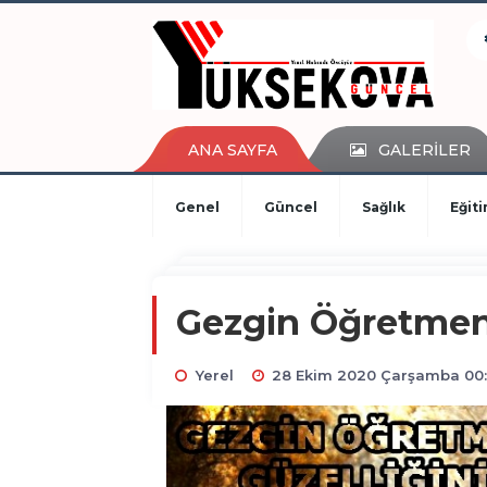
kaçak bahis
deneme bonusu
casino siteleri
canlı bahis siteleri
deneme bonusu veren siteler
ANA SAYFA
GALERİLER
bahis siteleri
porno izle
Genel
Güncel
Sağlık
Eğit
Gezgin Öğretmen 
Yerel
28 Ekim 2020 Çarşamba 00