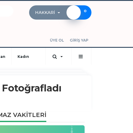
°
HAKKARI
ÜYE OL
GİRİŞ YAP
dan
Kadın
 Fotoğrafladı
AZ VAKİTLERİ