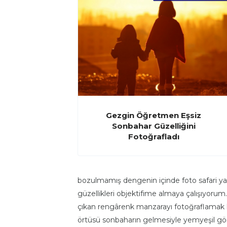
Gezgin Öğretmen Eşsiz
Sonbahar Güzelliğini
Fotoğrafladı
bozulmamış dengenin içinde foto safari ya
güzellikleri objektifime almaya çalışıyor
çıkan rengârenk manzarayı fotoğraflamak he
örtüsü sonbaharın gelmesiyle yemyeşil gö