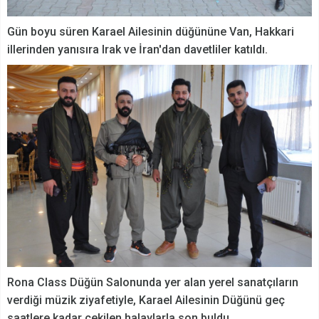
Gün boyu süren Karael Ailesinin düğününe Van, Hakkari
illerinden yanısıra Irak ve İran'dan davetliler katıldı.
Rona Class Düğün Salonunda yer alan yerel sanatçıların
verdiği müzik ziyafetiyle, Karael Ailesinin Düğünü geç
saatlere kadar çekilen halaylarla son buldu.