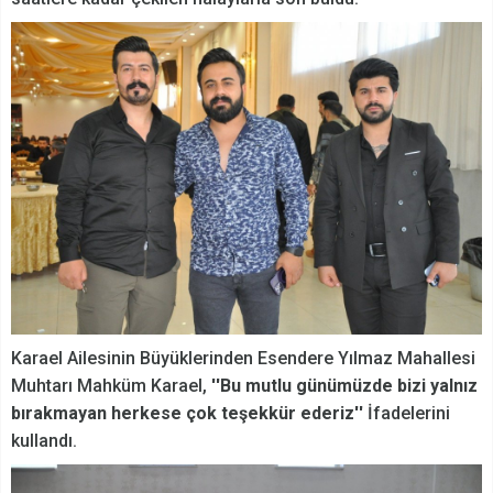
Karael Ailesinin Büyüklerinden Esendere Yılmaz Mahallesi
Muhtarı Mahküm Karael,
''Bu mutlu günümüzde bizi yalnız
bırakmayan herkese çok teşekkür ederiz''
İfadelerini
kullandı.