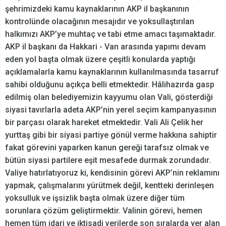
şehrimizdeki kamu kaynaklarının AKP il başkanının
kontrolünde olacağının mesajıdır ve yoksullaştırılan
halkımızı AKP’ye muhtaç ve tabi etme amacı taşımaktadır.
AKP il başkanı da Hakkari - Van arasında yapımı devam
eden yol başta olmak üzere çeşitli konularda yaptığı
açıklamalarla kamu kaynaklarının kullanılmasında tasarruf
sahibi olduğunu açıkça belli etmektedir. Hâlihazırda gasp
edilmiş olan belediyemizin kayyumu olan Vali, gösterdiği
siyasi tavırlarla adeta AKP’nin yerel seçim kampanyasının
bir parçası olarak hareket etmektedir. Vali Ali Çelik her
yurttaş gibi bir siyasi partiye gönül verme hakkına sahiptir
fakat görevini yaparken kanun gereği tarafsız olmak ve
bütün siyasi partilere eşit mesafede durmak zorundadır.
Valiye hatırlatıyoruz ki, kendisinin görevi AKP’nin reklamını
yapmak, çalışmalarını yürütmek değil, kentteki derinleşen
yoksulluk ve işsizlik başta olmak üzere diğer tüm
sorunlara çözüm geliştirmektir. Valinin görevi, hemen
hemen tüm idari ve iktisadi verilerde son sıralarda yer alan