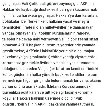
çalışmıştır. Vali Çelik, asli görevi buymuş gibi AKP’nin
Hakkari’de kaybettiği destek ve itibarı geri kazandırmak
için hızlıca harekete geçmiştir. Hakkari’ye dair kararları,
politikaları belirlerken kent halkının yasal ve meşru
temsilcileri, iradesi olan milletvekillerine danışmayan,
yandaş olmayan sivil toplum kuruluşlarının randevu
taleplerine cevap dahi vermeyen Vali, hiçbir resmi sıfatı
olmayan AKP il başkanını resmi ziyaretlerinde yanında
gezdirmekte, AKP’nin Hakkari’de yerle bir olan imajını
düzeltmeye çalışmaktadır. Şehirde yaptığı ziyaretlerde
korumasız gezmekle övünen ve halkla yakın temasta
olduğunu iddia eden Vali, diğer taraftan kendi emrindeki
kolluk güçlerinin halka yönelik baskı ve tehditlerine son
vermek için hiçbir girişimde bulunmamak bir yana, aksine
bunun önünü açmaktadır. İktidarın Kürt sorunundaki
güvenlikçi politikaları ve gittikçe ağırlaşan ekonomik
koşullar Hakkari halkının üzerinde ciddi bir yük
oluştururken Valinin AKP il başkanını yanında tutması,