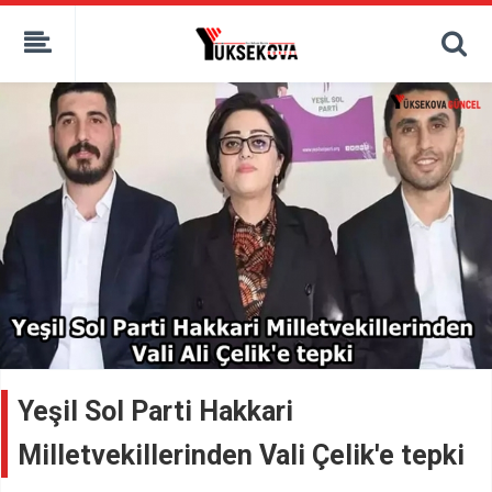
kaçak bahis
deneme bonusu
casino siteleri
canlı bahis siteleri
deneme bonusu veren siteler
bahis siteleri
porno izle
Yeşil Sol Parti Hakkari
Milletvekillerinden Vali Çelik'e tepki