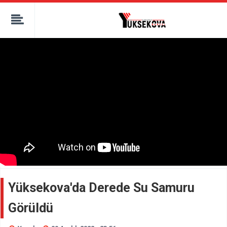
kaçak bahis
deneme bonusu
casino siteleri
canlı bahis siteleri
deneme bonusu veren siteler
bahis siteleri
porno izle
Yüksekova'da Derede Su Samuru
Görüldü