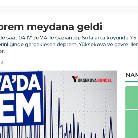
prem meydana geldi
e saat 04.17'de 7.4 ile Gaziantep Sofalarca köyünde 7.
rinliğinde gerçekleşen deprem, Yüksekova ve çevre iller
r.
12
NAM