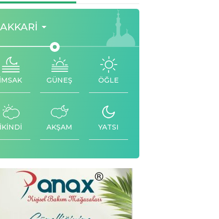
AKKARI
İMSAK
GÜNEŞ
ÖĞLE
İKİNDİ
AKŞAM
YATSI