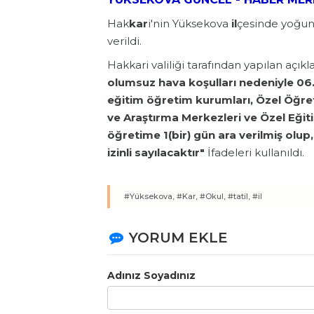
Hak
kar
i'nin Yüksekova
il
çesinde yoğun 
verildi.
Hakkari valiliği tarafından yapılan açı
olumsuz hava koşulları nedeniyle 06.
eğitim öğretim kurumları, Özel Öğret
ve Araştırma Merkezleri ve Özel Eği
öğretime 1(bir) gün ara verilmiş olup
izinli sayılacaktır"
İfadeleri kullanıldı.
#Yüksekova,
#Kar,
#Okul,
#tatil,
#il
YORUM EKLE
Adınız Soyadınız