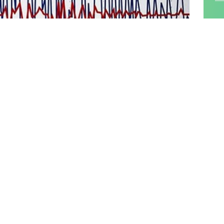
04.17'de 7.4 ile Gaziantep Sofalarca köyünde 7.5
i. Yerin 7 kilometre derinliğinde gerçekleşen
issedildi. Bölgede artçı depremler yaşanmaya devam
manmaraş'ın Pazarcık ilçesinde 7,4 büyüklüğünde