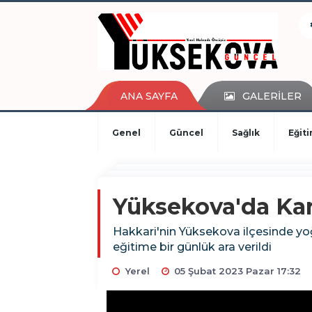
kaçak bahis
deneme bonusu
casino siteleri
canlı bahis siteleri
deneme bonusu veren siteler
ANA SAYFA
GALERİLER
bahis siteleri
porno izle
Genel
Güncel
Sağlık
Eğit
Yüksekova'da Kar 
Hakkari'nin Yüksekova ilçesinde yoğ
eğitime bir günlük ara verildi
Yerel
05 Şubat 2023 Pazar 17:32