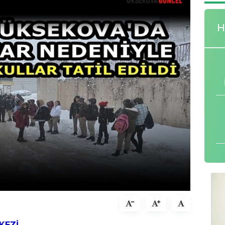
H
KEZİ