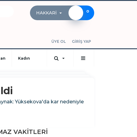
°
HAKKARI
ÜYE OL
GİRİŞ YAP
dan
Kadın
ldi
Kaynak: Yüksekova'da kar nedeniyle
AZ VAKİTLERİ