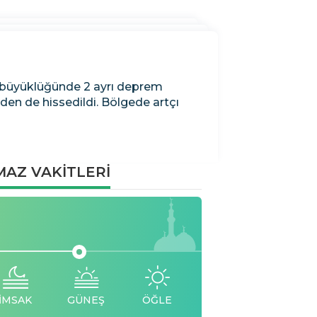
5 büyüklüğünde 2 ayrı deprem
den de hissedildi. Bölgede artçı
AZ VAKİTLERİ
İMSAK
GÜNEŞ
ÖĞLE