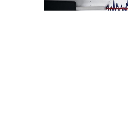
YÜKSEKOVA
GÜNCEL - HABER MERKEZİ
Kahramanmaraş'ın Pazarcık
il
çesinde saat 
büyüklüğünde 2 ayrı
deprem
meydana geld
deprem, Yüksekova ve çevre illerden de h
ediyor.
AFAD verilerine göre, Saat 04.17'de Kahra
deprem meydana geldi.