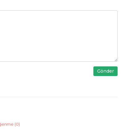
Gönder
ğenme (
0
)