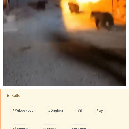
Etiketler
#Yüksekova
#Dağlıca
#il
#ayı
#kamera
#şantiye
#oremar