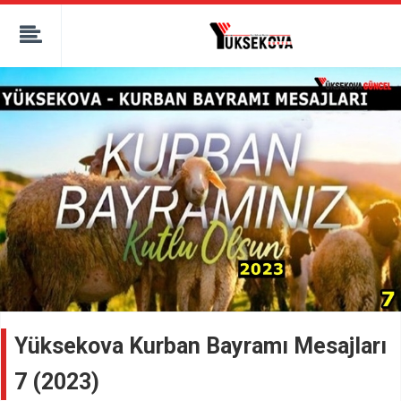
kaçak bahis
deneme bonusu
casino siteleri
canlı bahis siteleri
deneme bonusu veren siteler
bahis siteleri
porno izle
Yüksekova Kurban Bayramı Mesajları
7 (2023)