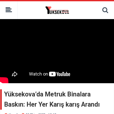
kaçak bahis
deneme bonusu
casino siteleri
canlı bahis siteleri
deneme bonusu veren siteler
bahis siteleri
porno izle
Yüksekova’da Metruk Binalara
Baskın: Her Yer Karış karış Arandı