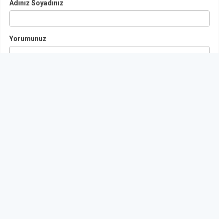
Adınız Soyadınız
Yorumunuz
Gönder
< Yorumlar>
YUKARI ÇIK