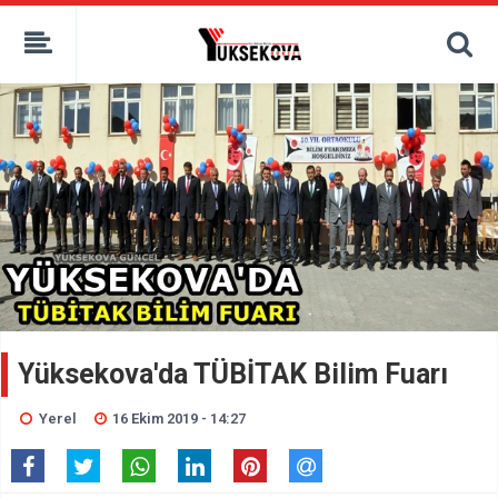
kaçak bahis
deneme bonusu
casino siteleri
canlı bahis siteleri
deneme bonusu veren siteler
bahis siteleri
porno izle
Yüksekova'da TÜBİTAK Bilim Fuarı
Yerel
16 Ekim 2019 - 14:27