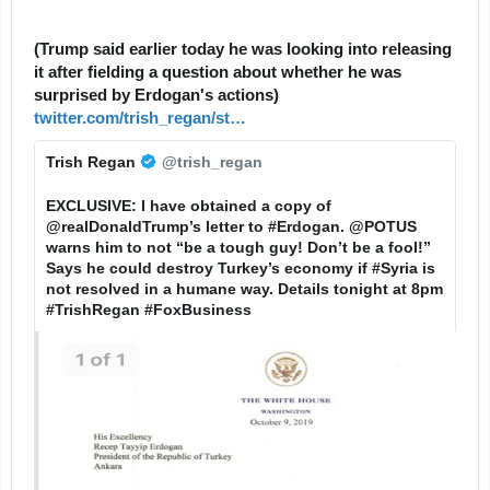
(Trump said earlier today he was looking into releasing 
it after fielding a question about whether he was 
surprised by Erdogan's actions) 
h
twitter.com/trish_regan/st
a
…
t
t
t
✔
Trish Regan
@trish_regan
u
p
s
s
EXCLUSIVE: I have obtained a copy of 
/
:
@
realDonaldTrump
⁩’s letter to 
#
Erdogan
. ⁦
@
POTUS
1
/
warns him to not “be a tough guy! Don’t be a fool!” 
1
/
Says he could destroy Turkey’s economy if 
#
Syria
 is 
8
not resolved in a humane way. Details tonight at 8pm 
4
#
TrishRegan
#
FoxBusiness
5
5
9
3
6
1
6
3