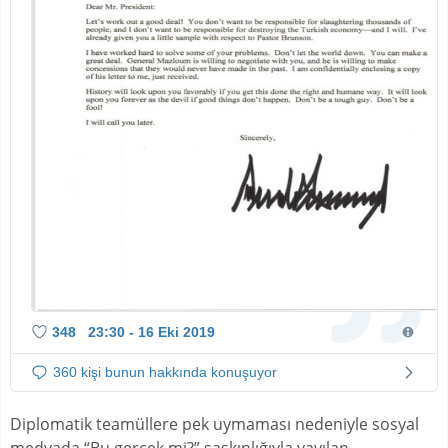
8
7
4
8
1
6
1
348
23:30 - 16 Eki 2019
Twitter
Reklaml
ilişkin
360 kişi bunun hakkında konuşuyor
bilgiler
ve
Diplomatik teamüllere pek uymaması nedeniyle sosyal
gizlilik
medyada “Bu gerçek mi?” şaşkınlığıyla yayılan,