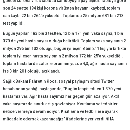
güncel korona virüs tablosu kamuoyuyla paylaşıldı. Tabloya göre
son 24 saatte 194 kişi korona virüsten hayatını kaybetti, toplam
can kaybı 22 bin 264'e yükseldi. Toplamda 25 milyon 681 bin 213
test yapıldı.
Bugün yapılan 183 bin 3 testten, 12 bin 171 yeni vaka sayısı, 1 bin
370 de yeni hasta sayısı olduğu belirtildi. Toplam vaka sayısının 2
milyon 296 bin 102 olduğu, bugün iyileşen 8 bin 211 kişiyle birlikte
toplam iyileşen hasta sayısının 2 milyon 172 bin 25'a yükseldiği,
toplam hastalarda zatürre oranının yüzde 4,3, ağır hasta sayısının
ise 3 bin 201 olduğu açıklandı.
Sağlık Bakanı Fahrettin Koca, sosyal paylaşım sitesi Twitter
hesabından yaptığı paylaşımda, “Bugün tespit edilen 1.370 yeni
hastamız var. Ağır hasta sayımız her geçen gün azalıyor. Aktif
vaka sayımızda sınırlı artış gözleniyor. Kısıtlama ve tedbirler
netice vermeye devam ediyor. Kısıtlama ve tedbirlere uyarak
mücadele edersek kazanacağız” ifadelerine yer verdi./
İHA