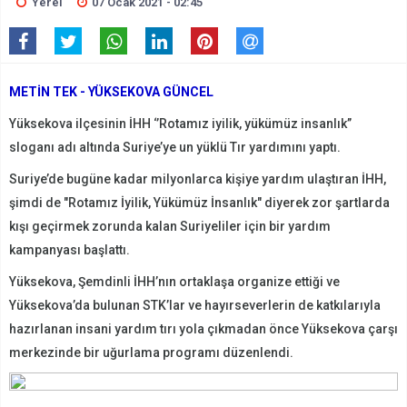
Yerel
07 Ocak 2021 - 02:45
METİN TEK - YÜKSEKOVA GÜNCEL
Yüksekova ilçesinin İHH ‘’Rotamız iyilik, yükümüz insanlık’’
sloganı adı altında Suriye’ye un yüklü Tır yardımını yaptı.
Suriye’de bugüne kadar milyonlarca kişiye yardım ulaştıran İHH,
şimdi de "Rotamız İyilik, Yükümüz İnsanlık" diyerek zor şartlarda
kışı geçirmek zorunda kalan Suriyeliler için bir yardım
kampanyası başlattı.
Yüksekova, Şemdinli İHH’nın ortaklaşa organize ettiği ve
Yüksekova’da bulunan STK’lar ve hayırseverlerin de katkılarıyla
hazırlanan insani yardım tırı yola çıkmadan önce Yüksekova çarşı
merkezinde bir uğurlama programı düzenlendi.