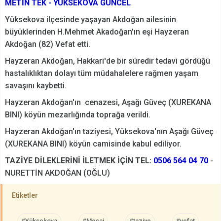
METİN TEK - YÜKSEKOVA GÜNCEL
Yüksekova ilçesinde yaşayan Akdoğan ailesinin
büyüklerinden H.Mehmet Akadoğan'ın eşi Hayzeran
Akdoğan (82) Vefat etti.
Hayzeran Akdoğan, Hakkari'de bir süredir tedavi gördüğü
hastalıklıktan dolayı tüm müdahalelere rağmen yaşam
savaşını kaybetti.
Hayzeran Akdoğan'ın cenazesi, Aşağı Güveç (XUREKANA
BINI) köyün mezarlığında toprağa verildi.
Hayzeran Akdoğan'ın taziyesi, Yüksekova'nın Aşağı Güveç
(XUREKANA BINI) köyün camisinde kabul ediliyor.
TAZİYE DİLEKLERİNİ İLETMEK İÇİN TEL:
0506 564 04 70
-
NURETTİN AKDOĞAN (OĞLU)
Etiketler
#Yüksekova
#Mesaj
#taziye
#vefat