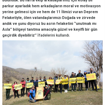
bulunduk. Bu hafta ekip arkadaşlarımız için kolay bir
parkur ayarladık hem arkadaşların moral ve motivasyon
yerine gelmesi için ve hem de 11 İlimizi vuran Deprem
Felaketiyle, ölen vatandaşlarımızı Doğada ve zirvede
andık ve şunu diyoruz bu asrın felaketini ‘’unutmak mı
Asla’’ bölgeyi tanıtma amacıyla güzel ve keyifli bir gün
geçirdik diyebiliriz’’
İfadelerini kullandı.