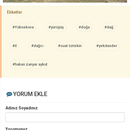
Etiketler
#Yüksekova
#yürüyüş
#doğa
#dağ
#il
#dağcı
#suat öztekin
#yekdasder
#hakan zanyar aykut
YORUM EKLE
Adınız Soyadınız
Yorumunuz