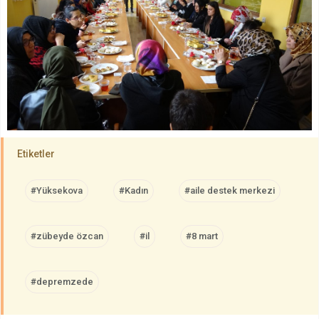
Etiketler
#Yüksekova
#Kadın
#aile destek merkezi
#zübeyde özcan
#il
#8 mart
#depremzede