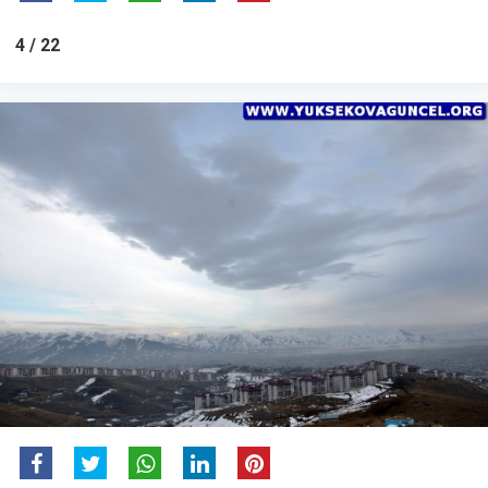
4 / 22