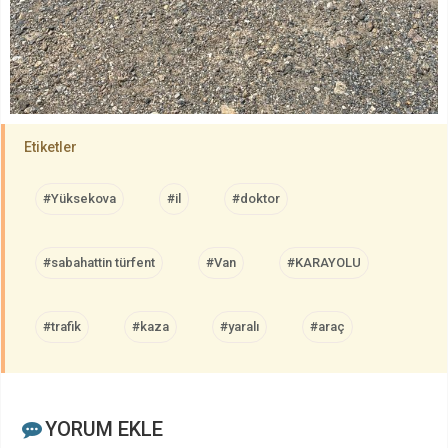
Etiketler
#Yüksekova
#il
#doktor
#sabahattin türfent
#Van
#KARAYOLU
#trafik
#kaza
#yaralı
#araç
YORUM EKLE