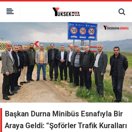
kaçak bahis
deneme bonusu
casino siteleri
canlı bahis siteleri
deneme bonusu veren siteler
bahis siteleri
porno izle
Başkan Durna Minibüs Esnafıyla Bir
Araya Geldi: “Şoförler Trafik Kuralları