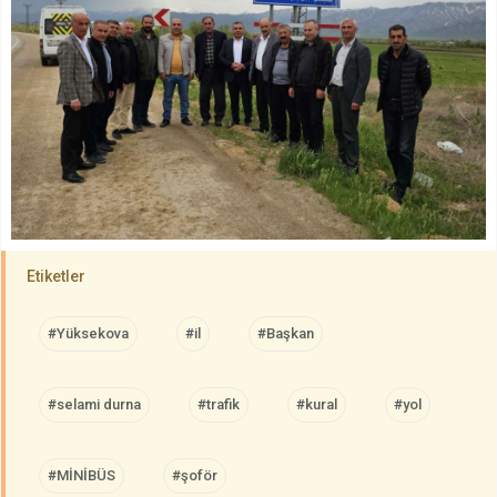
Etiketler
#Yüksekova
#il
#Başkan
#selami durna
#trafik
#kural
#yol
#MİNİBÜS
#şoför