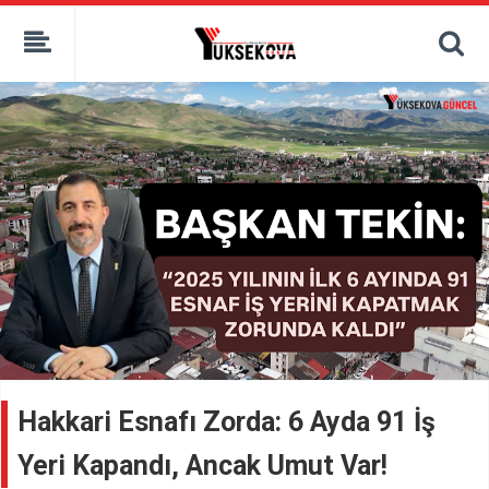
kaçak bahis
deneme bonusu
casino siteleri
canlı bahis siteleri
deneme bonusu veren siteler
bahis siteleri
porno izle
Hakkari Esnafı Zorda: 6 Ayda 91 İş
Yeri Kapandı, Ancak Umut Var!