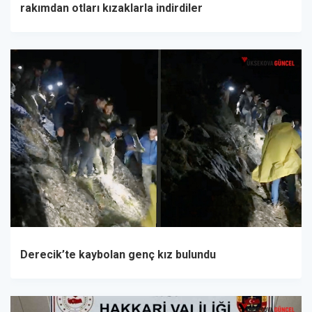
rakımdan otları kızaklarla indirdiler
Derecik’te kaybolan genç kız bulundu