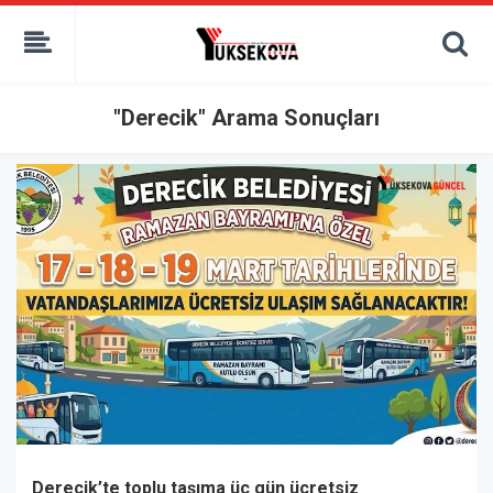
kaçak bahis
deneme bonusu
casino siteleri
canlı bahis siteleri
"Derecik" Arama Sonuçları
deneme bonusu veren siteler
bahis siteleri
porno izle
Derecik’te toplu taşıma üç gün ücretsiz