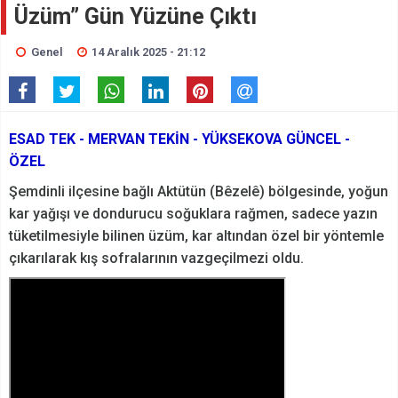
Üzüm” Gün Yüzüne Çıktı
Genel
14 Aralık 2025 - 21:12
ESAD TEK - MERVAN TEKİN - YÜKSEKOVA GÜNCEL -
ÖZEL
Şemdinli ilçesine bağlı Aktütün (B
êzelê)
bölgesinde, yoğun
kar yağışı ve dondurucu soğuklara rağmen, sadece yazın
tüketilmesiyle bilinen üzüm, kar altından özel bir yöntemle
çıkarılarak kış sofralarının vazgeçilmezi oldu.