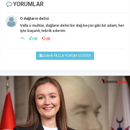
YORUMLAR
O dağların delisi
Valla o muhtar, dağların delisi bir dağ keçisi gibi bir adam, her
işte başarılı, tebrik ederim.
(
0
)
(
0
)
DAHA FAZLA YORUM GÖSTER