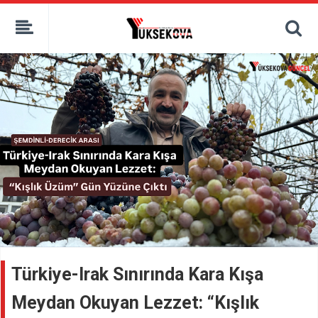
kaçak bahis
deneme bonusu
casino siteleri
canlı bahis siteleri
deneme bonusu veren siteler
bahis siteleri
porno izle
Türkiye-Irak Sınırında Kara Kışa
Meydan Okuyan Lezzet: “Kışlık