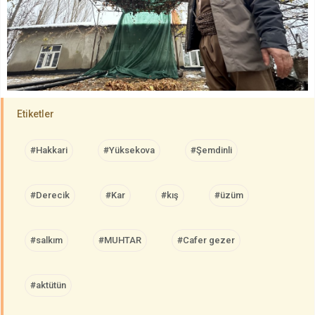
Etiketler
#Hakkari
#Yüksekova
#Şemdinli
#Derecik
#Kar
#kış
#üzüm
#salkım
#MUHTAR
#Cafer gezer
#aktütün