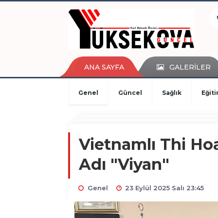
kaçak bahis
deneme bonusu
casino siteleri
canlı bahis siteleri
deneme bonusu veren siteler
ANA SAYFA
GALERİLER
bahis siteleri
porno izle
Genel
Güncel
Sağlık
Eğit
Vietnamlı Thi Ho
Adı "Viyan"
Genel
23 Eylül 2025 Salı 23:45