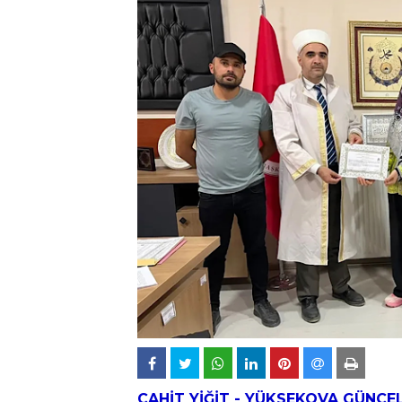
CAHİT YİĞİT -
YÜKSEKOVA
GÜNCE