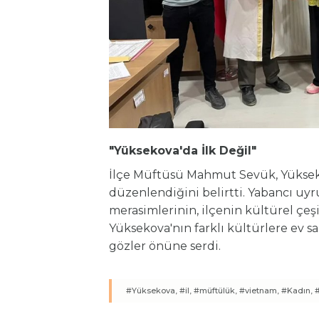
"Yüksekova'da İlk Değil"
İlçe Müftüsü Mahmut Sevük, Yükseko
düzenlendiğini belirtti. Yabancı uyr
merasimlerinin, ilçenin kültürel çeşit
Yüksekova'nın farklı kültürlere ev s
gözler önüne serdi.
#Yüksekova,
#il,
#müftülük,
#vietnam,
#Kadın,
#