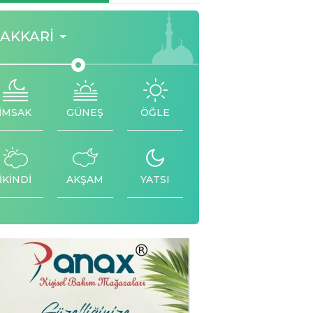
AKKARI
İMSAK
GÜNEŞ
ÖĞLE
İKİNDİ
AKŞAM
YATSI