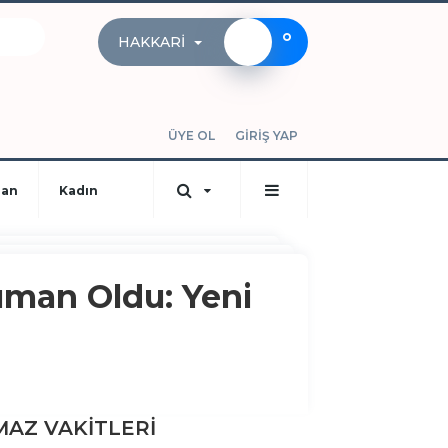
°
HAKKARI
ÜYE OL
GİRİŞ YAP
dan
Kadın
üman Oldu: Yeni
AZ VAKİTLERİ