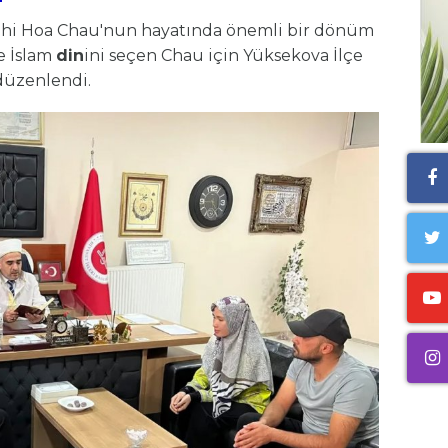
 Thi Hoa Chau'nun hayatında önemli bir dönüm
e İslam
din
ini seçen Chau için Yüksekova İlçe
düzenlendi.