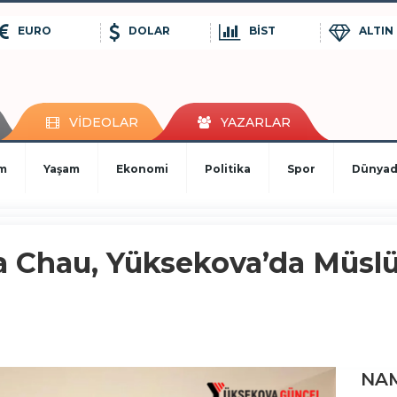
EURO
DOLAR
BİST
ALTIN
VİDEOLAR
YAZARLAR
im
Yaşam
Ekonomi
Politika
Spor
Dünya
a Chau, Yüksekova’da Müsl
NAM