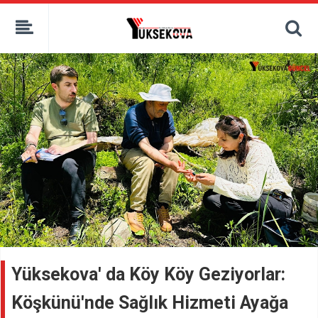
kaçak bahis
deneme bonusu
casino siteleri
canlı bahis siteleri
deneme bonusu veren siteler
bahis siteleri
porno izle
Yüksekova' da Köy Köy Geziyorlar:
Köşkünü'nde Sağlık Hizmeti Ayağa